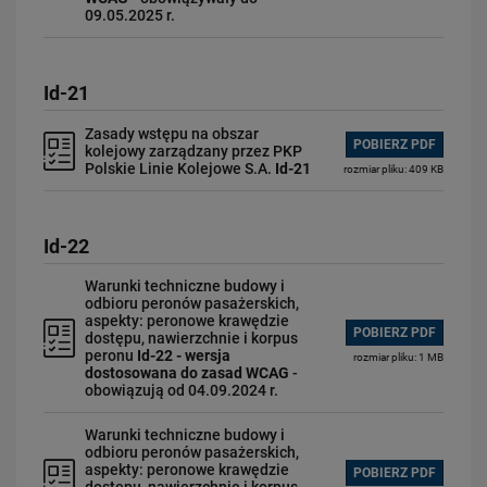
09.05.2025 r.
Id-21
Zasady wstępu na obszar
POBIERZ PDF
kolejowy zarządzany przez PKP
Polskie Linie Kolejowe S.A.
Id-21
rozmiar pliku: 409 KB
Id-22
Warunki techniczne budowy i
odbioru peronów pasażerskich,
aspekty: peronowe krawędzie
POBIERZ PDF
dostępu, nawierzchnie i korpus
peronu
Id-22 - wersja
rozmiar pliku: 1 MB
dostosowana do zasad WCAG
-
obowiązują od 04.09.2024 r.
Warunki techniczne budowy i
odbioru peronów pasażerskich,
aspekty: peronowe krawędzie
POBIERZ PDF