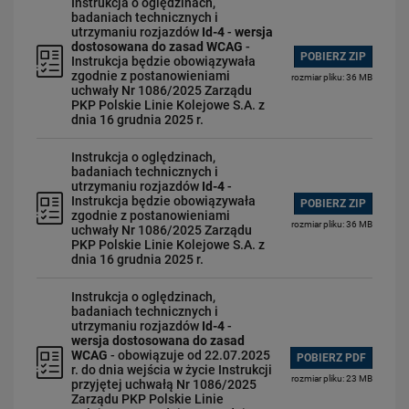
Instrukcja o oględzinach,
badaniach technicznych i
utrzymaniu rozjazdów
Id-4
-
wersja
dostosowana do zasad WCAG
-
POBIERZ ZIP
Instrukcja będzie obowiązywała
zgodnie z postanowieniami
rozmiar pliku: 36 MB
uchwały Nr 1086/2025 Zarządu
PKP Polskie Linie Kolejowe S.A. z
dnia 16 grudnia 2025 r.
Instrukcja o oględzinach,
badaniach technicznych i
utrzymaniu rozjazdów
Id-4
-
Instrukcja będzie obowiązywała
POBIERZ ZIP
zgodnie z postanowieniami
rozmiar pliku: 36 MB
uchwały Nr 1086/2025 Zarządu
PKP Polskie Linie Kolejowe S.A. z
dnia 16 grudnia 2025 r.
Instrukcja o oględzinach,
badaniach technicznych i
utrzymaniu rozjazdów
Id-4
-
wersja dostosowana do zasad
WCAG
- obowiązuje od 22.07.2025
POBIERZ PDF
r. do dnia wejścia w życie Instrukcji
rozmiar pliku: 23 MB
przyjętej uchwałą Nr 1086/2025
Zarządu PKP Polskie Linie