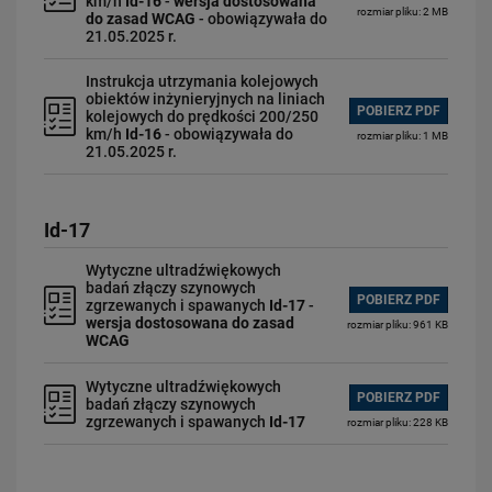
km/h
Id-16
-
wersja dostosowana
rozmiar pliku: 2 MB
do zasad WCAG
- obowiązywała do
21.05.2025 r.
Instrukcja utrzymania kolejowych
obiektów inżynieryjnych na liniach
POBIERZ PDF
kolejowych do prędkości 200/250
km/h
Id-16
- obowiązywała do
rozmiar pliku: 1 MB
21.05.2025 r.
Id-17
Wytyczne ultradźwiękowych
badań złączy szynowych
POBIERZ PDF
zgrzewanych i spawanych
Id-17
-
wersja dostosowana do zasad
rozmiar pliku: 961 KB
WCAG
Wytyczne ultradźwiękowych
POBIERZ PDF
badań złączy szynowych
zgrzewanych i spawanych
Id-17
rozmiar pliku: 228 KB