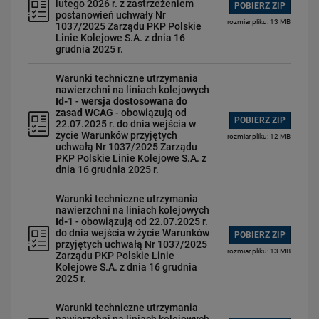
lutego 2026 r. z zastrzeżeniem
POBIERZ ZIP
Warunki udostępniania infrastruktury i regulaminy
postanowień uchwały Nr
rozmiar pliku: 13 MB
1037/2025 Zarządu PKP Polskie
Serwis Kalkulacja
Linie Kolejowe S.A. z dnia 16
Internetowy system zamawiania trasy pociągu
grudnia 2025 r.
Dopuszczanie nowych produktów i usług
Warunki techniczne utrzymania
Forum inwestycyjne
nawierzchni na liniach kolejowych
Id-1
-
wersja dostosowana do
Zamówienia publiczne
zasad WCAG
- obowiązują od
POBIERZ ZIP
22.07.2025 r. do dnia wejścia w
Najem/Dzierżawa
życie Warunków przyjętych
rozmiar pliku: 12 MB
uchwałą Nr 1037/2025 Zarządu
Połączenie bocznic
PKP Polskie Linie Kolejowe S.A. z
dnia 16 grudnia 2025 r.
Inwestycje zewnętrzne
Ochrona środowiska
Warunki techniczne utrzymania
nawierzchni na liniach kolejowych
Współpraca Zarządców/Współpraca międzynarodowa
Id-1
- obowiązują od 22.07.2025 r.
do dnia wejścia w życie Warunków
Konsultacje w ramach Rozporządzenia dot. przepustowości
POBIERZ ZIP
przyjętych uchwałą Nr 1037/2025
rozmiar pliku: 13 MB
API Otwarte Dane
Zarządu PKP Polskie Linie
Kolejowe S.A. z dnia 16 grudnia
Zintegrowana Sieć Kolejowa
2025 r.
Warunki techniczne utrzymania
Obserwuj nas