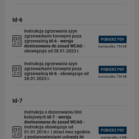
Id-6
Instrukcja zgrzewania szyn
zgrzewarkami torowymi poza
POBIERZ PDF
zgrzewalnią
Id-6
-
wersja
dostosowana do zasad WCAG
-
rozmiar pliku: 754 KB
obowiązuje od 28.01.2023 r.
Instrukcja zgrzewania szyn
zgrzewarkami torowymi poza
POBIERZ PDF
zgrzewalnią
Id-6
- obowiązuje od
rozmiar pliku: 736 KB
28.01.2023 r.
Id-7
Instrukcja o dozorowaniu linii
kolejowych
Id-7
-
wersja
dostosowana do zasad WCAG
-
Instrukcja obowiązuje od
POBIERZ PDF
01.01.2016 r. i straci moc zgodnie
z postanowieniami uchwały Nr
rozmiar pliku: 2 MB