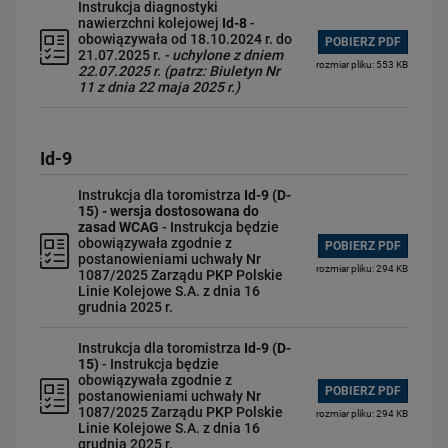
Instrukcja diagnostyki
nawierzchni kolejowej
Id-8
-
obowiązywała od 18.10.2024 r. do
POBIERZ PDF
21.07.2025 r.
- uchylone z dniem
rozmiar pliku: 553 KB
22.07.2025 r. (patrz: Biuletyn Nr
11 z dnia 22 maja 2025 r.)
Id-9
Instrukcja dla toromistrza
Id-9 (D-
15) - wersja dostosowana do
zasad WCAG
- Instrukcja będzie
obowiązywała zgodnie z
POBIERZ PDF
postanowieniami uchwały Nr
rozmiar pliku: 294 KB
1087/2025 Zarządu PKP Polskie
Linie Kolejowe S.A. z dnia 16
grudnia 2025 r.
Instrukcja dla toromistrza
Id-9 (D-
15)
- Instrukcja będzie
obowiązywała zgodnie z
POBIERZ PDF
postanowieniami uchwały Nr
1087/2025 Zarządu PKP Polskie
rozmiar pliku: 294 KB
Linie Kolejowe S.A. z dnia 16
grudnia 2025 r.