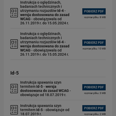
Instrukcja o oględzinach,
badaniach technicznych i
utrzymaniu rozjazdów
Id-4
-
POBIERZ PDF
wersja dostosowana do zasad
rozmiar pliku: 8 MB
WCAG
- obowiązywała od
26.11.2019 r. do 15.05.2024 r.
Instrukcja o oględzinach,
badaniach technicznych i
utrzymaniu rozjazdów
Id-4
-
POBIERZ PDF
wersja dostosowana do zasad
rozmiar pliku: 10 MB
WCAG
- obowiązywała od
26.11.2019 r. do 15.05.2024 r.
Id-5
Instrukcja spawania szyn
termitem
Id-5
-
wersja
POBIERZ PDF
dostosowana do zasad WCAG
-
rozmiar pliku: 3 MB
obowiązuje od 18.07.2019 r.
Instrukcja spawania szyn
POBIERZ PDF
termitem
Id-5
- obowiązuje od
18.07.2019 r.
rozmiar pliku: 2 MB