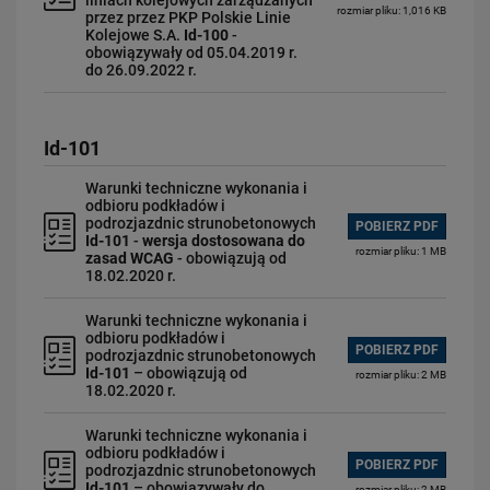
liniach kolejowych zarządzanych
rozmiar pliku: 1,016 KB
przez przez PKP Polskie Linie
Kolejowe S.A.
Id-100
-
obowiązywały od 05.04.2019 r.
do 26.09.2022 r.
Id-101
Warunki techniczne wykonania i
odbioru podkładów i
podrozjazdnic strunobetonowych
POBIERZ PDF
Id-101
-
wersja dostosowana do
rozmiar pliku: 1 MB
zasad WCAG
- obowiązują od
18.02.2020 r.
Warunki techniczne wykonania i
odbioru podkładów i
POBIERZ PDF
podrozjazdnic strunobetonowych
Id-101
– obowiązują od
rozmiar pliku: 2 MB
18.02.2020 r.
Warunki techniczne wykonania i
odbioru podkładów i
POBIERZ PDF
podrozjazdnic strunobetonowych
Id-101
– obowiązywały do
rozmiar pliku: 2 MB