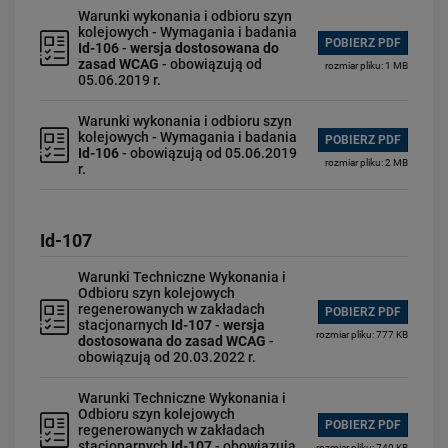
Warunki wykonania i odbioru szyn
kolejowych - Wymagania i badania
POBIERZ PDF
Id-106
-
wersja dostosowana do
zasad WCAG
- obowiązują od
rozmiar pliku: 1 MB
05.06.2019 r.
Warunki wykonania i odbioru szyn
kolejowych - Wymagania i badania
POBIERZ PDF
Id-106
- obowiązują od 05.06.2019
rozmiar pliku: 2 MB
r.
Id-107
Warunki Techniczne Wykonania i
Odbioru szyn kolejowych
regenerowanych w zakładach
POBIERZ PDF
stacjonarnych
Id-107
-
wersja
rozmiar pliku: 777 KB
dostosowana do zasad WCAG
-
obowiązują od 20.03.2022 r.
Warunki Techniczne Wykonania i
Odbioru szyn kolejowych
POBIERZ PDF
regenerowanych w zakładach
stacjonarnych
Id-107
- obowiązują
rozmiar pliku: 740 KB