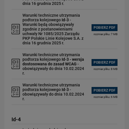
dnia 16 grudnia 2025 r.
Warunki techniczne utrzymania
podtorza kolejowego
Id-3
-
Warunki będą obowiązywały
POBIERZ PDF
zgodnie z postanowieniami
uchwały Nr 1085/2025 Zarządu
rozmiar pliku: 7 MB
PKP Polskie Linie Kolejowe S.A. z
dnia 16 grudnia 2025 r.
Warunki techniczne utrzymania
podtorza kolejowego
Id-3
- wersja
POBIERZ PDF
dostosowana do zasad WCAG
-
obowiązywały do dnia 10.02.2024
rozmiar pliku: 8 MB
r.
Warunki techniczne utrzymania
podtorza kolejowego
Id-3
-
POBIERZ PDF
obowiązywały do dnia 10.02.2024
rozmiar pliku: 6 MB
r.
Id-4