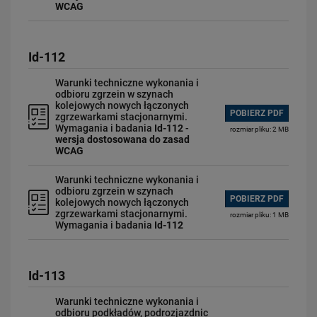
WCAG
Id-112
Warunki techniczne wykonania i
odbioru zgrzein w szynach
kolejowych nowych łączonych
POBIERZ PDF
zgrzewarkami stacjonarnymi.
Wymagania i badania
Id-112
-
rozmiar pliku: 2 MB
wersja dostosowana do zasad
WCAG
Warunki techniczne wykonania i
odbioru zgrzein w szynach
POBIERZ PDF
kolejowych nowych łączonych
zgrzewarkami stacjonarnymi.
rozmiar pliku: 1 MB
Wymagania i badania
Id-112
Id-113
Warunki techniczne wykonania i
odbioru podkładów, podrozjazdnic