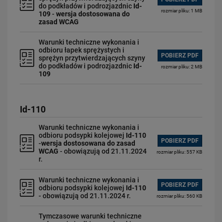
do podkładów i podrozjazdnic
Id-
rozmiar pliku: 1 MB
109
-
wersja dostosowana do
zasad WCAG
Warunki techniczne wykonania i
odbioru łapek sprężystych i
POBIERZ PDF
sprężyn przytwierdzających szyny
do podkładów i podrozjazdnic
Id-
rozmiar pliku: 2 MB
109
Id-110
Warunki techniczne wykonania i
odbioru podsypki kolejowej
Id-110
POBIERZ PDF
-
wersja dostosowana do zasad
WCAG
- obowiązują od 21.11.2024
rozmiar pliku: 557 KB
r.
Warunki techniczne wykonania i
POBIERZ PDF
odbioru podsypki kolejowej
Id-110
- obowiązują od 21.11.2024 r.
rozmiar pliku: 560 KB
Tymczasowe warunki techniczne