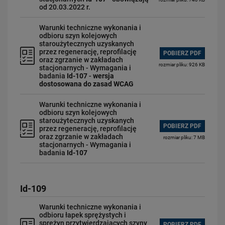
od 20.03.2022 r.
Warunki techniczne wykonania i
odbioru szyn kolejowych
staroużytecznych uzyskanych
przez regenerację, reprofilację
POBIERZ PDF
oraz zgrzanie w zakładach
rozmiar pliku: 926 KB
stacjonarnych - Wymagania i
badania
Id-107
-
wersja
dostosowana do zasad WCAG
Warunki techniczne wykonania i
odbioru szyn kolejowych
staroużytecznych uzyskanych
POBIERZ PDF
przez regenerację, reprofilację
oraz zgrzanie w zakładach
rozmiar pliku: 7 MB
stacjonarnych - Wymagania i
badania
Id-107
Id-109
Warunki techniczne wykonania i
odbioru łapek sprężystych i
sprężyn przytwierdzających szyny
POBIERZ PDF