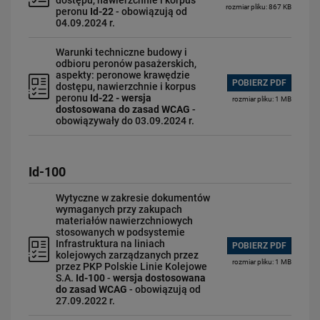
dostępu, nawierzchnie i korpus
rozmiar pliku: 867 KB
peronu
Id-22
- obowiązują od
04.09.2024 r.
Warunki techniczne budowy i
odbioru peronów pasażerskich,
aspekty: peronowe krawędzie
POBIERZ PDF
dostępu, nawierzchnie i korpus
peronu
Id-22 - wersja
rozmiar pliku: 1 MB
dostosowana do zasad WCAG
-
obowiązywały do 03.09.2024 r.
Id-100
Wytyczne w zakresie dokumentów
wymaganych przy zakupach
materiałów nawierzchniowych
stosowanych w podsystemie
Infrastruktura na liniach
POBIERZ PDF
kolejowych zarządzanych przez
rozmiar pliku: 1 MB
przez PKP Polskie Linie Kolejowe
S.A.
Id-100
-
wersja dostosowana
do zasad WCAG
- obowiązują od
27.09.2022 r.