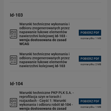
Id-103
Warunki techniczne wykonania i
odbioru zregenerowanych przez
napawanie łukowe elementów
POBIERZ PDF
nawierzchni kolejowej
Id-103
-
rozmiar pliku: 1 MB
wersja dostosowana do zasad
WCAG
Warunki techniczne wykonania i
odbioru zregenerowanych przez
POBIERZ PDF
napawanie łukowe elementów
rozmiar pliku: 2 MB
nawierzchni kolejowej
Id-103
Id-104
Warunki techniczne PKP PLK S.A. -
reprofilacja szyn w torach i
rozjazdach - Część 1: Warunki
POBIERZ PDF
wykonania i odbioru robót
Id-104
-
rozmiar pliku: 1 MB
wersja dostosowana do zasad