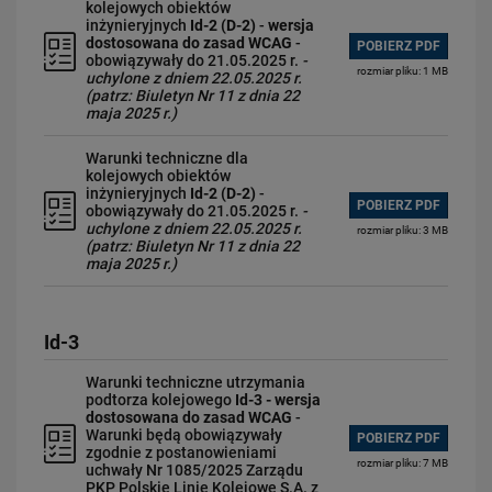
kolejowych obiektów
inżynieryjnych
Id-2 (D-2)
-
wersja
dostosowana do zasad WCAG
-
POBIERZ PDF
obowiązywały do 21.05.2025 r.
-
rozmiar pliku: 1 MB
uchylone z dniem 22.05.2025 r.
(patrz: Biuletyn Nr 11 z dnia 22
maja 2025 r.)
Warunki techniczne dla
kolejowych obiektów
inżynieryjnych
Id-2 (D-2)
-
POBIERZ PDF
obowiązywały do 21.05.2025 r.
-
uchylone z dniem 22.05.2025 r.
rozmiar pliku: 3 MB
(patrz: Biuletyn Nr 11 z dnia 22
maja 2025 r.)
Id-3
Warunki techniczne utrzymania
podtorza kolejowego
Id-3
- wersja
dostosowana do zasad WCAG
-
Warunki będą obowiązywały
POBIERZ PDF
zgodnie z postanowieniami
rozmiar pliku: 7 MB
uchwały Nr 1085/2025 Zarządu
PKP Polskie Linie Kolejowe S.A. z