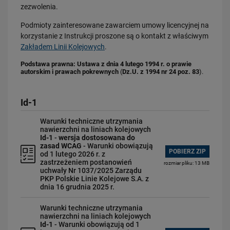
zezwolenia.
Geodezja kolejowa
Podmioty zainteresowane zawarciem umowy licencyjnej na
Geologia inżynierska
korzystanie z Instrukcji proszone są o kontakt z właściwym
Elektroenergetyka kolejowa
Zakładem Linii Kolejowych
.
Bezpieczeństwo i higiena pracy
Podstawa prawna: Ustawa z dnia 4 lutego 1994 r. o prawie
Sprawy organizacyjno-administracyjne
autorskim i prawach pokrewnych
(
Dz.U. z 1994 nr 24 poz. 83
).
Infrastruktura pasażerska
Pojazdy kolejowe
Id-1
Logistyka
Warunki techniczne utrzymania
Inne
nawierzchni na liniach kolejowych
Id-1
-
wersja dostosowana do
Standardy techniczne
zasad WCAG
- Warunki obowiązują
POBIERZ ZIP
od 1 lutego 2026 r. z
Regulacje wewnętrzne
zastrzeżeniem postanowień
rozmiar pliku: 13 MB
uchwały Nr 1037/2025 Zarządu
Geodezja
PKP Polskie Linie Kolejowe S.A. z
dnia 16 grudnia 2025 r.
Informacja dla akcjonariuszy
Bezpieczeństwo Informacji Spółki
Warunki techniczne utrzymania
nawierzchni na liniach kolejowych
Statut Sieci Kolejowej
Id-1
- Warunki obowiązują od 1