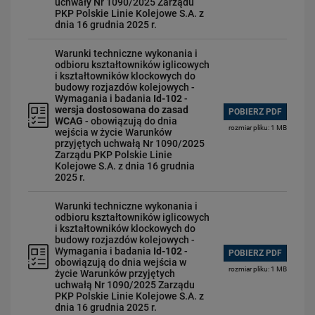
uchwały Nr 1090/2025 Zarządu
PKP Polskie Linie Kolejowe S.A. z
dnia 16 grudnia 2025 r.
Warunki techniczne wykonania i
odbioru kształtowników iglicowych
i kształtowników klockowych do
budowy rozjazdów kolejowych -
Wymagania i badania
Id-102
-
wersja dostosowana do zasad
POBIERZ PDF
WCAG
- obowiązują do dnia
rozmiar pliku: 1 MB
wejścia w życie Warunków
przyjętych uchwałą Nr 1090/2025
Zarządu PKP Polskie Linie
Kolejowe S.A. z dnia 16 grudnia
2025 r.
Warunki techniczne wykonania i
odbioru kształtowników iglicowych
i kształtowników klockowych do
budowy rozjazdów kolejowych -
Wymagania i badania
Id-102
-
POBIERZ PDF
obowiązują do dnia wejścia w
rozmiar pliku: 1 MB
życie Warunków przyjętych
uchwałą Nr 1090/2025 Zarządu
PKP Polskie Linie Kolejowe S.A. z
dnia 16 grudnia 2025 r.