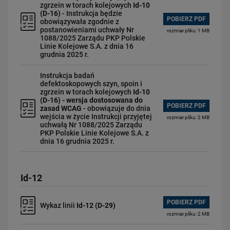
zgrzein w torach kolejowych
Id-10
(D-16)
- Instrukcja będzie
POBIERZ PDF
obowiązywała zgodnie z
postanowieniami uchwały Nr
rozmiar pliku: 1 MB
1088/2025 Zarządu PKP Polskie
Linie Kolejowe S.A. z dnia 16
grudnia 2025 r.
Instrukcja badań
defektoskopowych szyn, spoin i
zgrzein w torach kolejowych
Id-10
(D-16) - wersja dostosowana do
POBIERZ PDF
zasad WCAG
- obowiązuje do dnia
wejścia w życie Instrukcji przyjętej
rozmiar pliku: 2 MB
uchwałą Nr 1088/2025 Zarządu
PKP Polskie Linie Kolejowe S.A. z
dnia 16 grudnia 2025 r.
Id-12
POBIERZ PDF
Wykaz linii
Id-12 (D-29)
rozmiar pliku: 2 MB