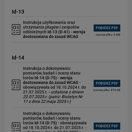
Id-13
Instrukcja użytkowania oraz
utrzymania pługów i zespołów
POBIERZ PDF
odśnieżnych
Id-13 (D-41) - wersja
rozmiar pliku: 2 MB
dostosowana do zasad WCAG
Id-14
Instrukcja o dokonywaniu
pomiarów, badań i oceny stanu
torów
Id-14 (D-75)
-
wersja
dostosowana do zasad WCAG
-
POBIERZ PDF
obowiązywała od 18.10.2024 r. do
rozmiar pliku: 876 KB
21.07.2025 r.
- uchylone z dniem
22.07.2025 r. (patrz: Biuletyn Nr
11 z dnia 22 maja 2025 r.)
Instrukcja o dokonywaniu
pomiarów, badań i oceny stanu
torów
Id-14 (D-75)
- obowiązywała
POBIERZ PDF
od 18.10.2024 r. do 21.07.2025 r.
-