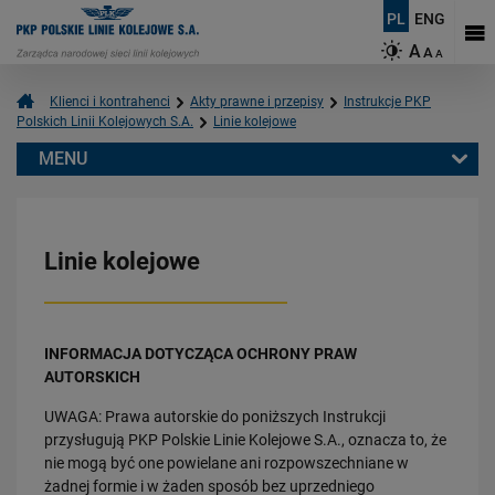
PL
ENG
A
A
A
Klienci i kontrahenci
Akty prawne i przepisy
Instrukcje PKP
Polskich Linii Kolejowych S.A.
Linie kolejowe
MENU
Klienci i kontrahenci
Wykonawcy/ Podwykonawcy
Linie kolejowe
Akty prawne i przepisy
Biuletyn PKP Polskich Linii Kolejowych S.A.
Umowa na realizację programu wieloletniego
INFORMACJA DOTYCZĄCA OCHRONY PRAW
Instrukcje PKP Polskich Linii Kolejowych S.A.
AUTORSKICH
Ruch i przewozy kolejowe
UWAGA: Prawa autorskie do poniższych Instrukcji
Automatyka i telekomunikacja
przysługują PKP Polskie Linie Kolejowe S.A., oznacza to, że
Linie kolejowe
nie mogą być one powielane ani rozpowszechniane w
Ochrona środowiska
żadnej formie i w żaden sposób bez uprzedniego