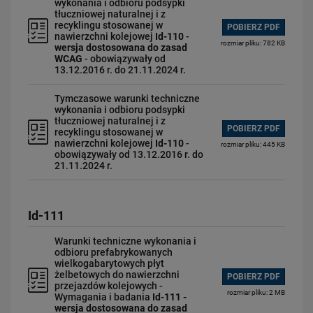
wykonania i odbioru podsypki
tłuczniowej naturalnej i z
recyklingu stosowanej w
POBIERZ PDF
nawierzchni kolejowej
Id-110
-
rozmiar pliku: 782 KB
wersja dostosowana do zasad
WCAG
- obowiązywały od
13.12.2016 r. do 21.11.2024 r.
Tymczasowe warunki techniczne
wykonania i odbioru podsypki
tłuczniowej naturalnej i z
POBIERZ PDF
recyklingu stosowanej w
nawierzchni kolejowej
Id-110
-
rozmiar pliku: 445 KB
obowiązywały od 13.12.2016 r. do
21.11.2024 r.
Id-111
Warunki techniczne wykonania i
odbioru prefabrykowanych
wielkogabarytowych płyt
żelbetowych do nawierzchni
POBIERZ PDF
przejazdów kolejowych -
rozmiar pliku: 2 MB
Wymagania i badania
Id-111 -
wersja dostosowana do zasad