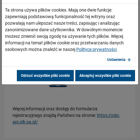
Forum inwestycyjne
Ta strona używa plików cookies. Mają one dwie funkcje:
Zamówienia publiczne
zapewniają podstawową funkcjonalność tej witryny oraz
Najem/Dzierżawa
pozwalają nam ulepszać nasze treści, zapisując i analizując
Połączenie bocznic
zanonimizowane dane użytkownika. W dowolnym momencie
możesz zmienić swoją zgodę na używanie tych plików. Więcej
Inwestycje zewnętrzne
informacji na temat plików cookie oraz przetwarzaniu danych
Ochrona środowiska
osobowych można znaleźć w naszej
Polityce prywatności
.
Współpraca Zarządców/Współpraca międzynarodowa
Ustawienia
Konsultacje w ramach Rozporządzenia dot. przepustowości
API Otwarte Dane
Odrzuć wszystkie pliki cookie
Akceptuj wszystkie pliki cookie
Zintegrowana Sieć Kolejowa
Obserwuj nas
Więcej informacji oraz dostęp do formularza
rejestracyjnego znajdą Państwo na stronie:
https://pdp-
api.plk-sa.pl/