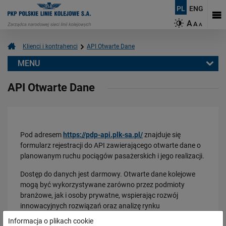
PL
ENG
A
A
A
Klienci i kontrahenci
API Otwarte Dane
MENU
API Otwarte Dane
API Otwarte Dane
Wykonawcy/ Podwykonawcy
Akty prawne i przepisy
Informacja dla akcjonariuszy
Pod adresem
https://pdp-api.plk-sa.pl/
znajduje się
Bezpieczeństwo Informacji Spółki
formularz rejestracji do API zawierającego otwarte dane o
Statut Sieci Kolejowej
planowanym ruchu pociągów pasażerskich i jego realizacji.
Warunki udostępniania infrastruktury i regulaminy
Dostęp do danych jest darmowy. Otwarte dane kolejowe
Serwis Kalkulacja
mogą być wykorzystywane zarówno przez podmioty
branżowe, jak i osoby prywatne, wspierając rozwój
Internetowy system zamawiania trasy pociągu
innowacyjnych rozwiązań oraz analizę rynku
Dopuszczanie nowych produktów i usług
transportowego.
Informacja o plikach cookie