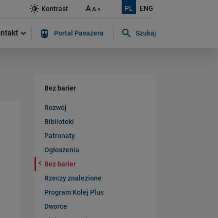
A
PL
ENG
Kontrast
A
A
ntakt
Portal Pasażera
Szukaj
Szukaj w serwisie...
Bez barier
Rozwój
Biblioteki
Patronaty
Ogłoszenia
Bez barier
Rzeczy znalezione
Program Kolej Plus
Dworce