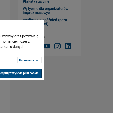
Plakaty stacyjne
Wytyczne dla organizatorów
imprez masowych
Rozliczanie opóźnień (poza
przewoźnikami)
j witryny oraz pozwalają
Obserwuj nas
ym momencie możesz
twarzaniu danych
Ustawienia
ceptuj wszystkie pliki cookie