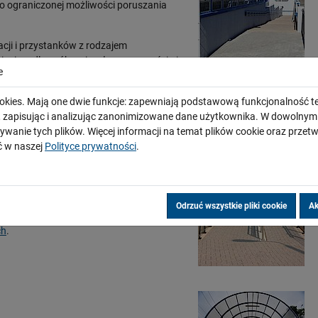
o ograniczonej możliwości poruszania
cji i przystanków z rodzajem
ieniom dla osób z niepełnosprawnością i
e
 się oraz wykaz stacji i przystanków na
okies. Mają one dwie funkcje: zapewniają podstawową funkcjonalność te
 z pomocy pasażer powinien
i, zapisując i analizując zanonimizowane dane użytkownika. W dowoln
mniej 24 godziny przed
planowanym
ywanie tych plików. Więcej informacji na temat plików cookie oraz prze
omocą wskazanego przez przewoźnika
 w naszej
Polityce prywatności
.
a pomocy w podróży (np. telefonicznie,
aj
.
ci związanych z infrastrukturą
Odrzuć wszystkie pliki cookie
Ak
Linie Kolejowe S.A. należy zwracać się
ch
.