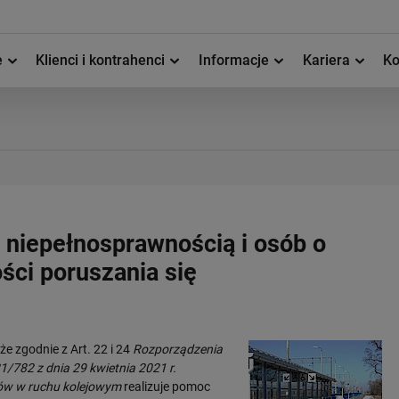
e
Klienci i kontrahenci
Informacje
Kariera
Ko
z niepełnosprawnością i osób o
ści poruszania się
że zgodnie z Art. 22 i 24
Rozporządzenia
1/782 z dnia 29 kwietnia 2021 r.
ów w ruchu kolejowym
realizuje pomoc