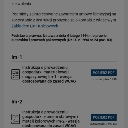
zezwolenia.
Geodezja kolejowa
Podmioty zainteresowane zawarciem umowy licencyjnej na
Geologia inżynierska
korzystanie z Instrukcji proszone są o kontakt z właściwym
Elektroenergetyka kolejowa
Zakładem Linii Kolejowych
.
Bezpieczeństwo i higiena pracy
Podstawa prawna: Ustawa z dnia 4 lutego 1994 r. o prawie
Sprawy organizacyjno-administracyjne
autorskim i prawach pokrewnych
(
Dz.U. z 1994 nr 24 poz. 83
).
Infrastruktura pasażerska
Pojazdy kolejowe
Im-1
Logistyka
Instrukcja o prowadzeniu
Inne
gospodarki materiałowej i
POBIERZ PDF
magazynowej
Im-1
-
wersja
rozmiar pliku: 1 MB
Standardy techniczne
dostosowana do zasad WCAG
Regulacje wewnętrzne
Geodezja
Im-2
Informacja dla akcjonariuszy
Instrukcja o prowadzeniu
Bezpieczeństwo Informacji Spółki
gospodarki złomem stalowym i
POBIERZ PDF
metali kolorowych
Im-2
-
wersja
Statut Sieci Kolejowej
rozmiar pliku: 690 KB
dostosowana do zasad WCAG