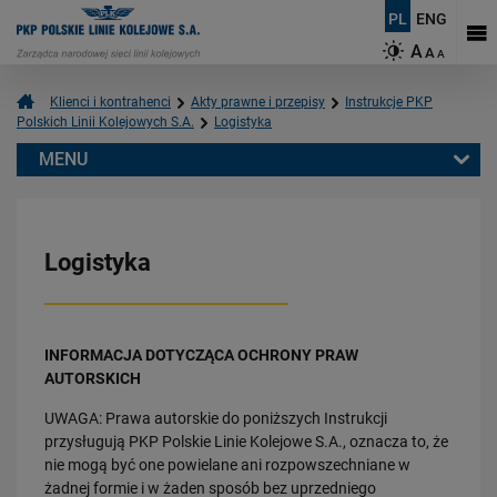
PL
ENG
A
A
A
Klienci i kontrahenci
Akty prawne i przepisy
Instrukcje PKP
Polskich Linii Kolejowych S.A.
Logistyka
MENU
Klienci i kontrahenci
Wykonawcy/ Podwykonawcy
Logistyka
Akty prawne i przepisy
Biuletyn PKP Polskich Linii Kolejowych S.A.
Umowa na realizację programu wieloletniego
INFORMACJA DOTYCZĄCA OCHRONY PRAW
Instrukcje PKP Polskich Linii Kolejowych S.A.
AUTORSKICH
Ruch i przewozy kolejowe
UWAGA: Prawa autorskie do poniższych Instrukcji
Automatyka i telekomunikacja
przysługują PKP Polskie Linie Kolejowe S.A., oznacza to, że
Linie kolejowe
nie mogą być one powielane ani rozpowszechniane w
Ochrona środowiska
żadnej formie i w żaden sposób bez uprzedniego