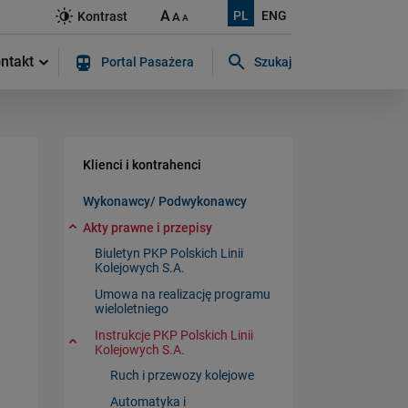
A
PL
ENG
Kontrast
A
A
ntakt
Portal Pasażera
Szukaj
Szukaj w serwisie...
Klienci i kontrahenci
Wykonawcy/ Podwykonawcy
Akty prawne i przepisy
Biuletyn PKP Polskich Linii
Kolejowych S.A.
Umowa na realizację programu
wieloletniego
Instrukcje PKP Polskich Linii
Kolejowych S.A.
Ruch i przewozy kolejowe
Automatyka i