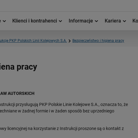
e
Klienci i kontrahenci
Informacje
Kariera
Ko
rukcje PKP Polskich Linii Kolejowych S.A.
Bezpieczeństwo i higiena pracy
iena pracy
RAW AUTORSKICH
rukcji przysługują PKP Polskie Linie Kolejowe S.A., oznacza to, że
echniane w żadnej formie i w żaden sposób bez uprzedniego
licencyjnej na korzystanie z Instrukcji proszone są o kontakt z