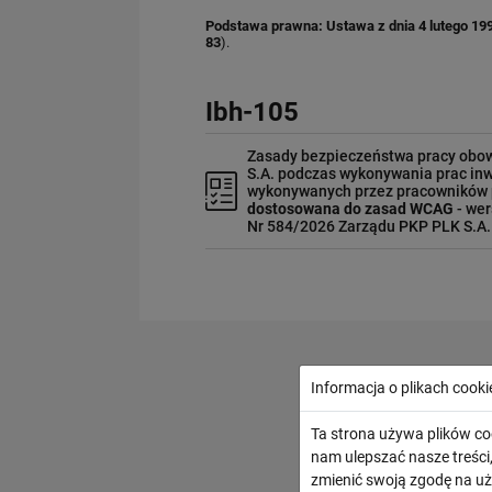
Podstawa prawna: Ustawa z dnia 4 lutego 199
83
).
Ibh-105
Zasady bezpieczeństwa pracy obowi
S.A. podczas wykonywania prac in
wykonywanych przez pracowników
dostosowana do zasad WCAG
- we
Nr 584/2026 Zarządu PKP PLK S.A. z
Informacja o plikach cooki
Ta strona używa plików co
nam ulepszać nasze treśc
zmienić swoją zgodę na uż