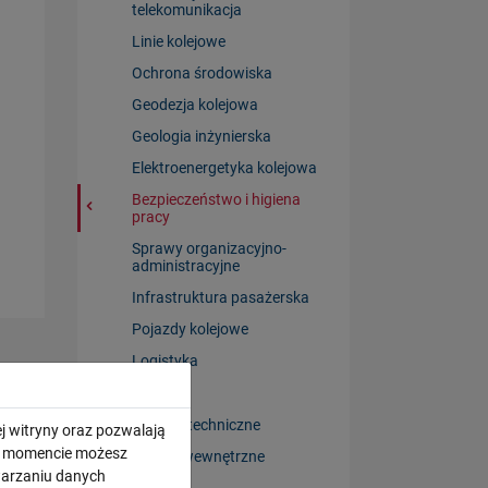
telekomunikacja
Linie kolejowe
Ochrona środowiska
Geodezja kolejowa
Geologia inżynierska
Elektroenergetyka kolejowa
Bezpieczeństwo i higiena
pracy
Sprawy organizacyjno-
administracyjne
Infrastruktura pasażerska
Pojazdy kolejowe
Logistyka
Inne
Standardy techniczne
j witryny oraz pozwalają
ym momencie możesz
Regulacje wewnętrzne
twarzaniu danych