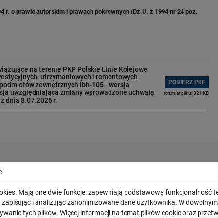
4 r. o prawie autorskim i prawach pokrewnych
(
Dz.U. z 1994 nr 24 poz.
ązujące na terenie PKP Polskie Linie Kolejowe
westycyjnych, utrzymaniowych i remontowych
POBIERZ PDF
 podmiotów zewnętrznych
Ibh-105
-
wersja
rsja uwzględniająca zmiany wprowadzone uchwałą
rozmiar pliku: 321 KB
 dnia 8.07.2026 r.
e
okies. Mają one dwie funkcje: zapewniają podstawową funkcjonalność te
i, zapisując i analizując zanonimizowane dane użytkownika. W dowoln
ywanie tych plików. Więcej informacji na temat plików cookie oraz prze