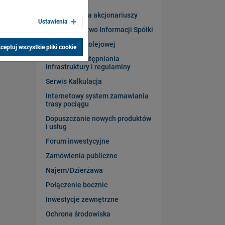
Geodezja
Informacja dla akcjonariuszy
Ustawienia
Bezpieczeństwo Informacji Spółki
Statut Sieci Kolejowej
ceptuj wszystkie pliki cookie
Warunki udostępniania
infrastruktury i regulaminy
Serwis Kalkulacja
Internetowy system zamawiania
trasy pociągu
Dopuszczanie nowych produktów
i usług
Forum inwestycyjne
Zamówienia publiczne
Najem/Dzierżawa
Połączenie bocznic
Inwestycje zewnętrzne
Ochrona środowiska