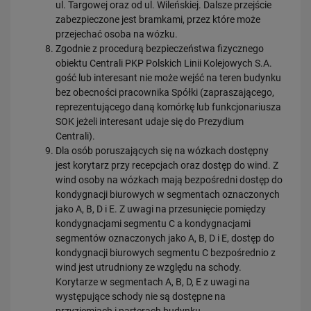
ul. Targowej oraz od ul. Wileńskiej. Dalsze przejście
zabezpieczone jest bramkami, przez które może
przejechać osoba na wózku.
Zgodnie z procedurą bezpieczeństwa fizycznego
obiektu Centrali PKP Polskich Linii Kolejowych S.A.
gość lub interesant nie może wejść na teren budynku
bez obecności pracownika Spółki (zapraszającego,
reprezentującego daną komórkę lub funkcjonariusza
SOK jeżeli interesant udaje się do Prezydium
Centrali).
Dla osób poruszających się na wózkach dostępny
jest korytarz przy recepcjach oraz dostęp do wind. Z
wind osoby na wózkach mają bezpośredni dostęp do
kondygnacji biurowych w segmentach oznaczonych
jako A, B, D i E. Z uwagi na przesunięcie pomiędzy
kondygnacjami segmentu C a kondygnacjami
segmentów oznaczonych jako A, B, D i E, dostęp do
kondygnacji biurowych segmentu C bezpośrednio z
wind jest utrudniony ze względu na schody.
Korytarze w segmentach A, B, D, E z uwagi na
występujące schody nie są dostępne na