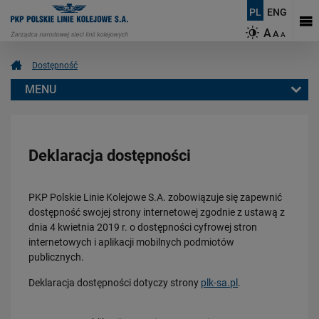
PL
ENG
A
A
A
Dostępność
MENU
Dostępność
Zamówienia publiczne
Deklaracja dostępności
PKP Polskie Linie Kolejowe S.A.
Polityka prywatności
PKP Polskie Linie Kolejowe S.A.
zobowiązuje się zapewnić
Nasze serwisy
dostępność swojej
strony internetowej
zgodnie z ustawą z
Kariera
dnia 4 kwietnia 2019 r. o dostępności cyfrowej stron
Dostępność
internetowych i aplikacji mobilnych podmiotów
publicznych.
Kontakt
Deklaracja dostępności dotyczy strony
plk-sa.pl
.
Obserwuj nas