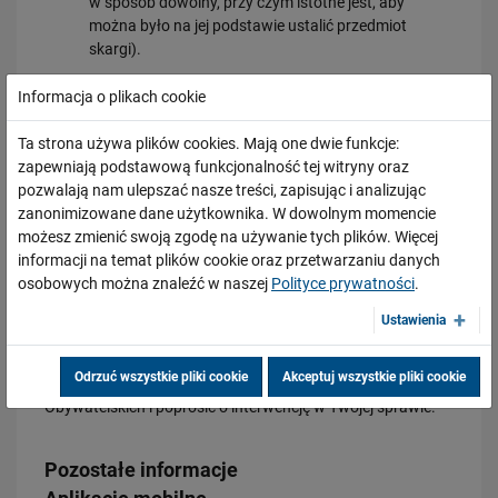
w sposób dowolny, przy czym istotne jest, aby
można było na jej podstawie ustalić przedmiot
skargi).
złóż listownie na adres:
Informacja o plikach cookie
PKP Polskie Linie Kolejowe S.A.
Ta strona używa plików cookies. Mają one dwie funkcje:
Biuro Zarządu
zapewniają podstawową funkcjonalność tej witryny oraz
ul. Targowa 74
pozwalają nam ulepszać nasze treści, zapisując i analizując
03-734 Warszawa
zanonimizowane dane użytkownika. W dowolnym momencie
lub
możesz zmienić swoją zgodę na używanie tych plików. Więcej
informacji na temat plików cookie oraz przetwarzaniu danych
za pomocą formularza zgłaszania Skarg i Wniosków
osobowych można znaleźć w naszej
Polityce prywatności
.
https://wis.plk-sa.pl/skarga/skarga
.
Zgłoszenie poprzez formularz powinno zawierać
Ustawienia
informację, że skarga dotyczy dostępności cyfrowej.
Odrzuć wszystkie pliki cookie
Akceptuj wszystkie pliki cookie
Możesz także poinformować o tej sytuacji Rzecznika Praw
Obywatelskich i poprosić o interwencję w Twojej sprawie.
Pozostałe informacje