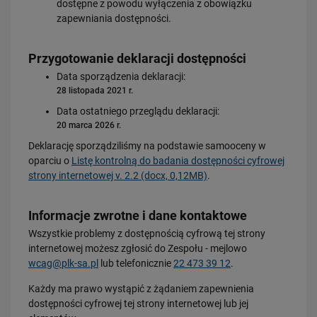
dostępne z powodu wyłączenia z obowiązku
zapewniania dostępności.
Przygotowanie deklaracji dostępności
Data sporządzenia deklaracji:
28 listopada 2021 r.
Data ostatniego przeglądu deklaracji:
20 marca 2026 r.
Deklarację sporządziliśmy na podstawie samooceny w
oparciu o
Listę kontrolną do badania dostępności cyfrowej
strony internetowej v. 2.2 (docx, 0,12MB)
.
Informacje zwrotne i dane kontaktowe
Wszystkie problemy z dostępnością cyfrową tej strony
internetowej możesz zgłosić do
Zespołu
- mejlowo
wcag@plk-sa.pl
lub telefonicznie
22 473 39 12
.
Każdy ma prawo wystąpić z żądaniem zapewnienia
dostępności cyfrowej tej strony internetowej lub jej