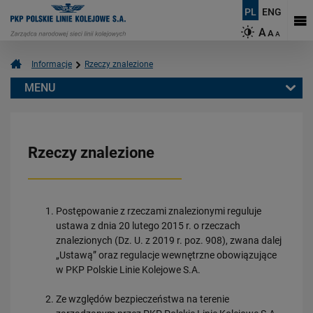
PL
ENG
A
A
A
Informacje
Rzeczy znalezione
MENU
Rzeczy znalezione
Rozwój
Rzeczy znalezione
Biblioteki
Patronaty
Ogłoszenia
Postępowanie z rzeczami znalezionymi reguluje
Bez barier
ustawa z dnia 20 lutego 2015 r. o rzeczach
Rzeczy znalezione
znalezionych (Dz. U. z 2019 r. poz. 908), zwana dalej
Program Kolej Plus
„Ustawą” oraz regulacje wewnętrzne obowiązujące
w PKP Polskie Linie Kolejowe S.A.
Dworce
Plakaty stacyjne
Ze względów bezpieczeństwa na terenie