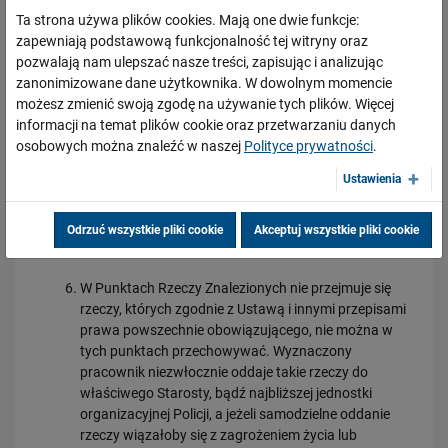
Powyższe numery do Straży Ochrony Kolei i Policji są
Ta strona używa plików cookies. Mają one dwie funkcje:
numerami alarmowymi
- nie służą do ustalania
zapewniają podstawową funkcjonalność tej witryny oraz
lokalizacji zagubionych przez podróżnego rzeczy.
pozwalają nam ulepszać nasze treści, zapisując i analizując
zanonimizowane dane użytkownika. W dowolnym momencie
Po stwierdzeniu,
że rzecz znaleziona nie stwarza
możesz zmienić swoją zgodę na używanie tych plików. Więcej
zagrożenia, zostaje ona przejęta od znalazcy i
informacji na temat plików cookie oraz przetwarzaniu danych
przekazana do Punktu Rzeczy Znalezionych.
osobowych można znaleźć w naszej
Polityce prywatności
.
Podróżny może ustalić lokalizację pozostawionej
Ustawienia
rzeczy tylko i wyłącznie w Punktach Rzeczy
Znalezionych. Wykaz tych punktów wraz z
numerami kontaktowymi umieszczono poniżej w
Odrzuć wszystkie pliki cookie
Akceptuj wszystkie pliki cookie
załączniku.
W Punktach Rzeczy Znalezionych nie przejmuje się
rzeczy, których zgodnie z Ustawą i innymi przepisami
prawa powszechnie obowiązującego, nie można w
tych punktach przechowywać. Wyznaczony
pracownik niezwłocznie oddaje takie rzeczy do
właściwego Starosty, bądź najbliższej jednostki
organizacyjnej Policji, a jeżeli samodzielne oddanie
rzeczy wiązałoby się z zagrożeniem życia lub