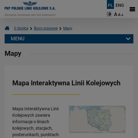
PL
ENG
A
A
A
O Spółce
Biuro prasowe
Mapy
MENU
Biuro prasowe
Mapy
Informacje prasowe
Aktualności
Kontakt dla mediów
Mapa Interaktywna Linii Kolejowych
Multimedia
Logotypy
Mapy
Mapa Interaktywna Linii
Kolejowych zawiera
O PKP Polskich Liniach Kolejowych S.A.
informacje o liniach
kolejowych, stacjach,
Czym się zajmujemy?
posterunkach, punktach