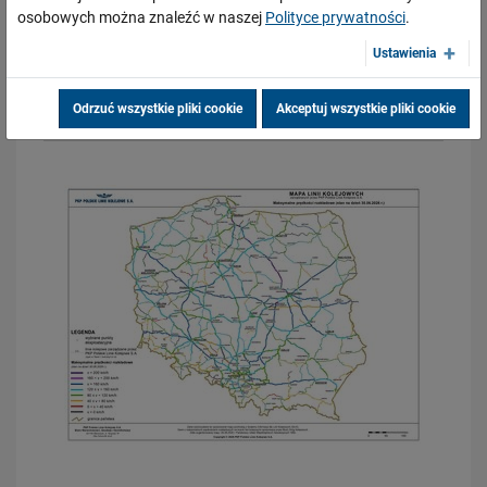
osobowych można znaleźć w naszej
Polityce prywatności
.
Ustawienia
Mapa poglądowa linii kolejowych
POBIERZ PDF
w Polsce zarządzanych przez PKP
Odrzuć wszystkie pliki cookie
Akceptuj wszystkie pliki cookie
Polskie Linie Kolejowe S.A.
rozmiar pliku: 4 MB