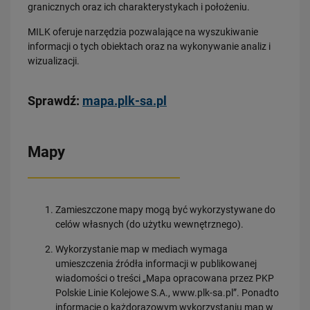
Władze Spółki
granicznych oraz ich charakterystykach i położeniu.
Struktura Spółki
MILK oferuje narzędzia pozwalające na wyszukiwanie
Spółki zależne
informacji o tych obiektach oraz na wykonywanie analiz i
wizualizacji.
Raport roczny
Zrównoważony rozwój
Sprawdź:
mapa.plk-sa.pl
Obserwuj nas
Mapy
Zamieszczone mapy mogą być wykorzystywane do
celów własnych (do użytku wewnętrznego).
Wykorzystanie map w mediach wymaga
umieszczenia źródła informacji w publikowanej
wiadomości o treści „Mapa opracowana przez PKP
Polskie Linie Kolejowe S.A., www.plk-sa.pl”. Ponadto
informację o każdorazowym wykorzystaniu map w