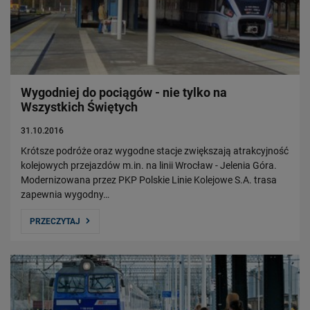
Władze Spółki
Struktura Spółki
Spółki zależne
Raport roczny
Zrównoważony rozwój
Wygodniej do pociągów - nie tylko na
Wszystkich Świętych
Obserwuj nas
31.10.2016
Krótsze podróże oraz wygodne stacje zwiększają atrakcyjność
kolejowych przejazdów m.in. na linii Wrocław - Jelenia Góra.
Modernizowana przez PKP Polskie Linie Kolejowe S.A. trasa
zapewnia wygodny…
PRZECZYTAJ