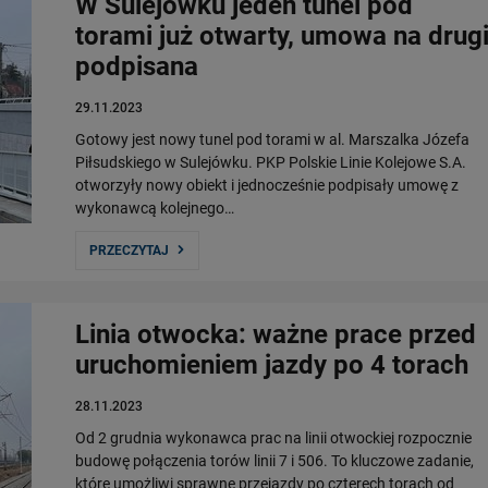
W Sulejówku jeden tunel pod
torami już otwarty, umowa na drug
podpisana
29.11.2023
Gotowy jest nowy tunel pod torami w al. Marszalka Józefa
Piłsudskiego w Sulejówku. PKP Polskie Linie Kolejowe S.A.
otworzyły nowy obiekt i jednocześnie podpisały umowę z
wykonawcą kolejnego…
PRZECZYTAJ
Linia otwocka: ważne prace przed
uruchomieniem jazdy po 4 torach
28.11.2023
Od 2 grudnia wykonawca prac na linii otwockiej rozpocznie
budowę połączenia torów linii 7 i 506. To kluczowe zadanie,
które umożliwi sprawne przejazdy po czterech torach od