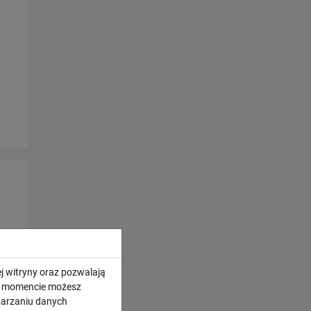
j witryny oraz pozwalają
ym momencie możesz
twarzaniu danych