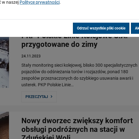
 w naszej
Polityce prywatności
.
PRZECZYTAJ
Odrzuć wszystkie pliki cookie
Ak
PKP Polskie Linie Kolejowe S.A.
przygotowane do zimy
24.11.2023
Stały monitoring sieci kolejowej, blisko 300 specjalistycznych
pojazdów do odśnieżania torów i rozjazdów, ponad 180
zespołów przeznaczonych do szybkiego usuwania awarii i
usterek. PKP Polskie Linie…
PRZECZYTAJ
Nowy dworzec zwiększy komfort
obsługi podróżnych na stacji w
Zduńskiej Woli