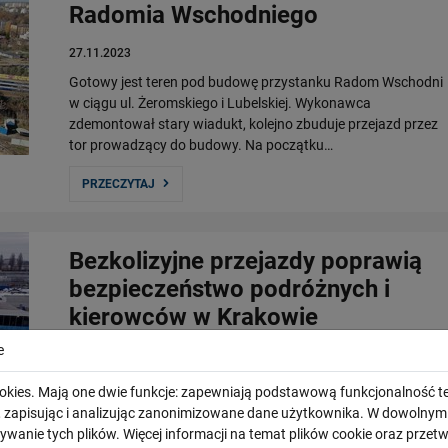
Radomia Wschodniego
27.11.2023
Gotowy jest teren pod budowę przystanku Radom Wschodni
w ciągu ul. Żeromskiego i Lubelskiej. Wykonawca
zdemontował stary wiadukt, kolejno zbuduje przejazd przez
tor prowadzący do budowy. Na początku…
PRZECZYTAJ
Bezkolizyjne przejazdy poprawią
bezpieczeństwo podróżnych i
kierowców w Krakowie
e
24.11.2023
PKP Polskie Linie Kolejowe S.A. podpisały z Gminą Miejską
okies. Mają one dwie funkcje: zapewniają podstawową funkcjonalność te
Kraków listy intencyjne w sprawie współpracy przy budowie
i, zapisując i analizując zanonimizowane dane użytkownika. W dowoln
bezkolizyjnych skrzyżowań dróg z torami na ul. Kąpielowej i
ywanie tych plików. Więcej informacji na temat plików cookie oraz prze
Blokowej. Partnerzy…