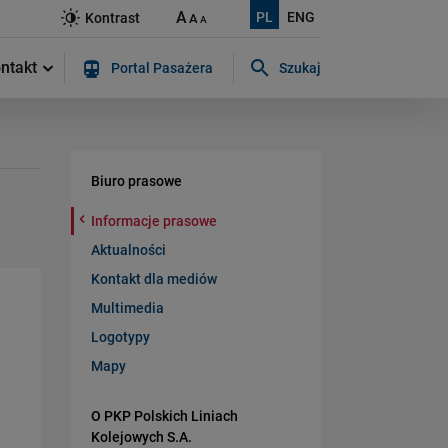
A
PL
ENG
Kontrast
A
A
ntakt
Portal Pasażera
Szukaj
Szukaj w serwisie...
Biuro prasowe
Informacje prasowe
Aktualności
Kontakt dla mediów
Multimedia
Logotypy
Mapy
O PKP Polskich Liniach
Kolejowych S.A.