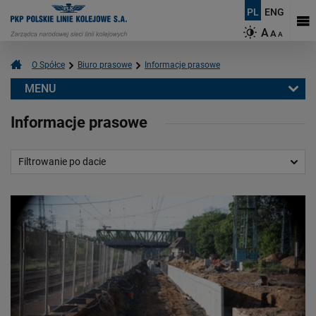
PL
ENG
A
A
A
O Spółce
Biuro prasowe
Informacje prasowe
MENU
Biuro prasowe
Informacje prasowe
Informacje prasowe
Aktualności
Filtrowanie po dacie
Kontakt dla mediów
Multimedia
Logotypy
Mapy
O PKP Polskich Liniach Kolejowych S.A.
Czym się zajmujemy?