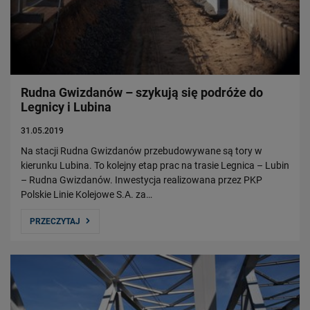
Władze Spółki
Struktura Spółki
Spółki zależne
Raport roczny
Zrównoważony rozwój
Rudna Gwizdanów – szykują się podróże do
Legnicy i Lubina
Obserwuj nas
31.05.2019
Na stacji Rudna Gwizdanów przebudowywane są tory w
kierunku Lubina. To kolejny etap prac na trasie Legnica – Lubin
– Rudna Gwizdanów. Inwestycja realizowana przez PKP
Polskie Linie Kolejowe S.A. za…
PRZECZYTAJ