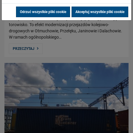
27.05.2019
Odrzuć wszystkie pliki cookie
Akceptuj wszystkie pliki cookie
Na Opolszczyźnie kierowcy bezpieczniej i płynniej pokonują
torowisko. To efekt modernizacji przejazdów kolejowo-
drogowych w Otmuchowie, Przełęku, Janinowie i Dalachowie.
W ramach ogólnopolskiego…
PRZECZYTAJ