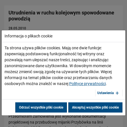
Utrudnienia w ruchu kolejowym spowodowane
powodzią
28.05.2010
Informacja o plikach cookie
Informujemy, że wg stanu na 28 maja godz. 13.00 przerwy w
ruchu pociągów spowodowane powodzią trwały na
Ta strona używa plików cookies. Mają one dwie funkcje:
następujących liniach kolejowych:
zapewniają podstawową funkcjonalność tej witryny oraz
pozwalają nam ulepszać nasze treści, zapisując i analizując
PRZECZYTAJ
zanonimizowane dane użytkownika. W dowolnym momencie
możesz zmienić swoją zgodę na używanie tych plików. Więcej
informacji na temat plików cookie oraz przetwarzaniu danych
Ogłoszenie przetargu na opracowanie
osobowych można znaleźć w naszej
Polityce prywatności
.
dokumentacji projektowej na przebudowę
mijanki Przybówka na linii Nr 106 Rzeszów
Ustawienia
&#8211; Jasło
Odrzuć wszystkie pliki cookie
Akceptuj wszystkie pliki cookie
28.05.2010
Przedmiotem zamówienia jest wykonanie dokumentacji
projektowej na przebudowę mijanki Przybówka na linii