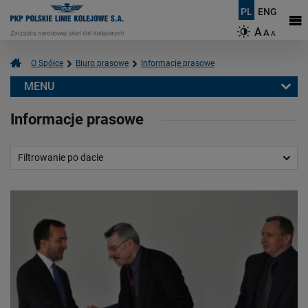
PL
ENG
A
A
A
O Spółce
Biuro prasowe
Informacje prasowe
MENU
Biuro prasowe
Informacje prasowe
Informacje prasowe
Aktualności
Filtrowanie po dacie
Kontakt dla mediów
Multimedia
Logotypy
Mapy
O PKP Polskich Liniach Kolejowych S.A.
Czym się zajmujemy?