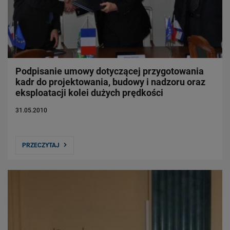
Władze Spółki
Struktura Spółki
Spółki zależne
Raport roczny
Zrównoważony rozwój
Podpisanie umowy dotyczącej przygotowania
kadr do projektowania, budowy i nadzoru oraz
Obserwuj nas
eksploatacji kolei dużych prędkości
31.05.2010
PRZECZYTAJ