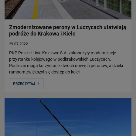
Władze Spółki
Struktura Spółki
Spółki zależne
Zmodernizowane perony w Łuczycach ułatwiają
Raport roczny
podróże do Krakowa i Kielc
Zrównoważony rozwój
29.07.2022
Obserwuj nas
PKP Polskie Linie Kolejowe S.A. zakończyły modernizację
przystanku kolejowego w podkrakowskich Łuczycach.
Podróżni mogą korzystać z dwóch nowych peronów, a dzięki
rampom zwiększył się dostęp do kolei…
PRZECZYTAJ