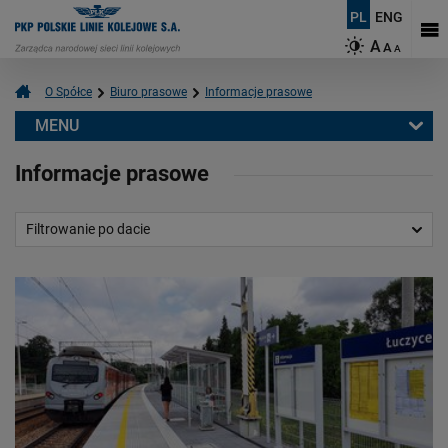
PL
ENG
A
A
A
O Spółce
Biuro prasowe
Informacje prasowe
MENU
Biuro prasowe
Informacje prasowe
Informacje prasowe
Aktualności
Filtrowanie po dacie
Kontakt dla mediów
Multimedia
Logotypy
Mapy
O PKP Polskich Liniach Kolejowych S.A.
Czym się zajmujemy?