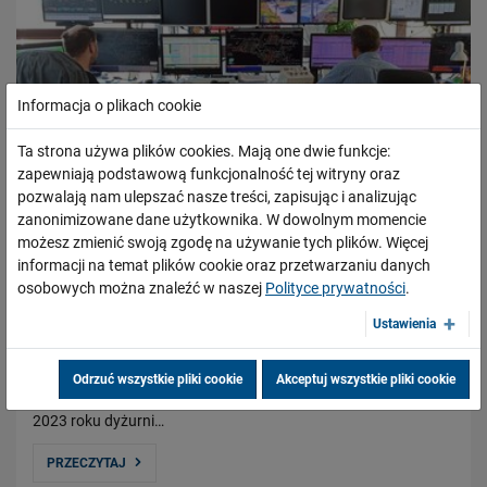
Informacja o plikach cookie
Ta strona używa plików cookies. Mają one dwie funkcje:
zapewniają podstawową funkcjonalność tej witryny oraz
pozwalają nam ulepszać nasze treści, zapisując i analizując
zanonimizowane dane użytkownika. W dowolnym momencie
możesz zmienić swoją zgodę na używanie tych plików. Więcej
14 tys. pracowników przejdzie dodatkowe
informacji na temat plików cookie oraz przetwarzaniu danych
szkolenia z bezpieczeństwa ruchu kolejowego
osobowych można znaleźć w naszej
Polityce prywatności
.
19.07.2022
Ustawienia
Około 14 tys. pracowników PKP Polskich Linii Kolejowych S.A.
odpowiedzialnych za bezpieczeństwo ruchu kolejowego będzie
Odrzuć wszystkie pliki cookie
Akceptuj wszystkie pliki cookie
doskonaliło kwalifikacje. Od lipca bieżącego roku do marca
2023 roku dyżurni…
PRZECZYTAJ