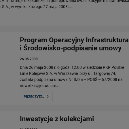
.A. informuje o zakończeniu postępowania kwalifikacyjne na stanowisk
 S.A., w wyniku którego 27 maja 2008r.…
Program Operacyjny Infrastruktura
i Środowisko-podpisanie umowy
26.05.2008
Dnia 26 maja 2008 r. o godz. 12.00 w siedzibie PKP Polskie
Linie Kolejowe S.A. w Warszawie, przy ul. Targowej 74,
została podpisana umowa Nr IIZ3a – POIIŚ – 67/2008 na
nowelizację studium…
PRZECZYTAJ
Inwestycje z kolekcjami