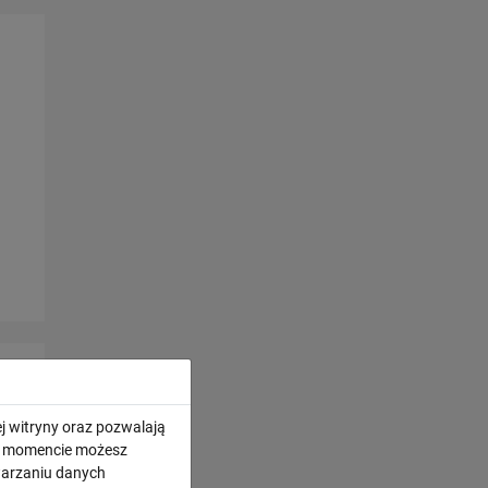
j witryny oraz pozwalają
ym momencie możesz
twarzaniu danych