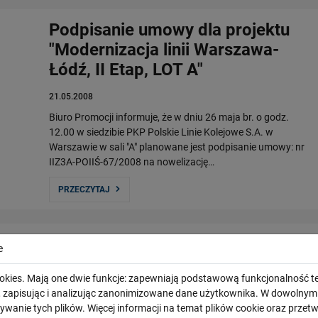
Podpisanie umowy dla projektu
"Modernizacja linii Warszawa-
Łódź, II Etap, LOT A"
21.05.2008
Biuro Promocji informuje, że w dniu 26 maja br. o godz.
12.00 w siedzibie PKP Polskie Linie Kolejowe S.A. w
Warszawie w sali "A" planowane jest podpisanie umowy: nr
IIZ3A-POIIŚ-67/2008 na nowelizację…
PRZECZYTAJ
Podpisanie umowy na
e
modernizację linii kolejowej nr 8.
okies. Mają one dwie funkcje: zapewniają podstawową funkcjonalność te
Etap I: odcinek Warszawa
i, zapisując i analizując zanonimizowane dane użytkownika. W dowoln
Zachodnia &#8211; Warszawa
ywanie tych plików. Więcej informacji na temat plików cookie oraz prze