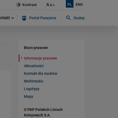
A
PL
ENG
Kontrast
A
A
ntakt
Portal Pasażera
Szukaj
Szukaj w serwisie...
Biuro prasowe
Informacje prasowe
Aktualności
Kontakt dla mediów
Multimedia
Logotypy
Mapy
O PKP Polskich Liniach
Kolejowych S.A.