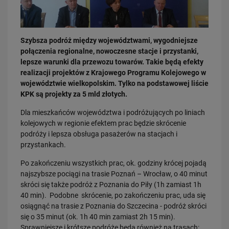
Szybsza podróż między województwami, wygodniejsze
połączenia regionalne, nowoczesne stacje i przystanki,
lepsze warunki dla przewozu towarów. Takie będą efekty
realizacji projektów z Krajowego Programu Kolejowego w
03.08.2026
województwie wielkopolskim. Tylko na podstawowej liście
Dzięki KPO kolej zmieniła Limanową
KPK są projekty za 5 mld złotych.
PRZECZYTAJ
Dla mieszkańców województwa i podróżujących po liniach
kolejowych w regionie efektem prac będzie skrócenie
podróży i lepsza obsługa pasażerów na stacjach i
przystankach.
Po zakończeniu wszystkich prac, ok. godziny krócej pojadą
najszybsze pociągi na trasie Poznań – Wrocław, o 40 minut
skróci się także podróż z Poznania do Piły (1h zamiast 1h
40 min). Podobne skrócenie, po zakończeniu prac, uda się
osiągnąć na trasie z Poznania do Szczecina - podróż skróci
31.07.2026
się o 35 minut (ok. 1h 40 min zamiast 2h 15 min).
Dobre zmiany dla mieszkańców Katowic. Gotowy jest ważny wiadukt
Sprawniejsze i krótsze podróże będą również na trasach:
drogowy