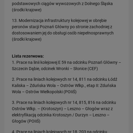
podstawowych ciągów wywozowych z Dolnego Śląska
16.07.2026
(środki krajowe)
Kolej wróci do Bytowa
13. Modernizacja infrastruktury kolejowej w obrębie
PRZECZYTAJ
peronów stacji Poznań Główny po stronie zachodniej z
dostosowaniem jej do obsługi osób niepełnosprawnych
Obserwuj nas
(środki krajowe)
Lista rezerwowa:
1. Prace na linii kolejowej E 59 na odcinku Poznań Główny –
Szczecin Dąbie, odcinek Wronki – Słonice (CEF)
2. Prace na liniach kolejowych nr 14, 811 na odcinku Łódź
Kaliska – Zduńska Wola – Ostrów Wlkp., etap II: Zduńska
Wola – Ostrów Wielkopolski (POIiŚ)
3. Prace na liniach kolejowych nr 14, 815, 816 na odcinku
Ostrów Wlkp. – (Krotoszyn) – Leszno – Głogów wraz z
elektryfikacją odcinka Krotoszyn / Durzyn – Leszno –
Głogów (POIiŚ)
4. Prace na liniach kolejowych nr 18, 203 na odcinku