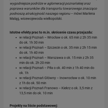
wygodniejsze podróże w aglomeracji poznańskiej oraz
poprawa warunków dla transportu towarowego znacząco
28.07.2026
podnoszą atrakcyjność naszego regionu
– mówi Marlena
Bydgoszcz Fordon po zmianach. Nowe perony, większa
Maląg, wicewojewoda wielkopolski.
przepustowość i kolejny…
PRZECZYTAJ
Istotne efekty prac to m.in. skrócenie czasu przejazdu:
w relacji Poznań – Wrocław o ok. 65 min z 2h 35 min
do ok. 1h 30 min
w relacji Poznań – Szczecin o ok. 35 min z 2h 15 min
do ok. 1h 40 min
w relacji Poznań – Warszawa o ok. 15 min z 2h 35
min do ok. 2h 20 min
w relacji Poznań – Piła o ok. 40 min z 1h 40 min do
ok. 1h
23.07.2026
w relacji Poznań Główny – Inowrocław o ok. 10 min
Nowe perony, windy i szybsze pociągi. Polskie Linie Kolejowe S.A.
z 1h do ok. 50 min
pokazują…
w relacji Poznań Franowo – Kiekrz o ok. 3,5 min z
PRZECZYTAJ
13,5 min do ok. 10 min
Projekty na liście podstawowej: