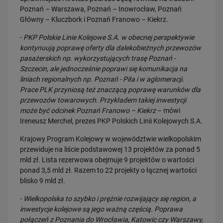
Poznań – Warszawa, Poznań – Inowrocław, Poznań
PRZECZYTAJ
Główny – Kluczbork i Poznań Franowo – Kiekrz.
-
PKP Polskie Linie Kolejowe S.A. w obecnej perspektywie
kontynuują poprawę oferty dla dalekobieżnych przewozów
pasażerskich np. wykorzystujących trasę Poznań -
Szczecin, ale jednocześnie poprawi się komunikacja na
liniach regionalnych np. Poznań - Piła i w aglomeracji.
Prace PLK przyniosą też znaczącą poprawę warunków dla
przewozów towarowych. Przykładem takiej inwestycji
może być odcinek Poznań Franowo – Kiekrz
– mówi
30.07.2026
Ireneusz Merchel, prezes PKP Polskich Linii Kolejowych S.A.
Nowy wiadukt w Żorach otwarty. Bezpieczniejsze przejazdy,
sprawniejsza…
Krajowy Program Kolejowy w województwie wielkopolskim
PRZECZYTAJ
przewiduje na liście podstawowej 13 projektów za ponad 5
mld zł. Lista rezerwowa obejmuje 9 projektów o wartości
ponad 3,5 mld zł. Razem to 22 projekty o łącznej wartości
blisko 9 mld zł.
-
Wielkopolska to szybko i prężnie rozwijający się region, a
inwestycje kolejowe są jego ważną częścią. Poprawa
połączeń z Poznania do Wrocławia, Katowic czy Warszawy,