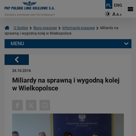
PL
ENG
A
A
A
O Spółce
Biuro prasowe
Informacje prasowe
Miliardy na
sprawną i wygodną kolej w Wielkopolsce
MENU
Warto przeczytać również:
Powrót
26.10.2016
Miliardy na sprawną i wygodną kolej
w Wielkopolsce
06.08.2026
Budujemy nowoczesną kolej na Kaszubach [FOTOGALERIA]
PRZECZYTAJ