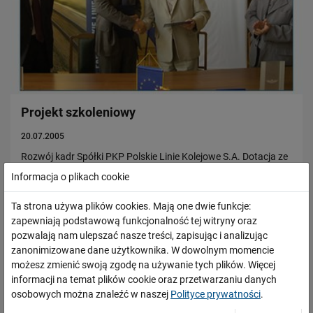
Władze Spółki
Struktura Spółki
Spółki zależne
Raport roczny
Zrównoważony rozwój
Projekt szkoleniowy
Obserwuj nas
20.07.2005
Rozwój kadr Spółki PKP Polskie Linie Kolejowe S.A. Dotacja ze
środków Unii Europejskiej na szkolenia PKP Polskie Linie
Informacja o plikach cookie
Kolejowe S.A. otrzymała dofinansowanie z Europejskiego
Funduszu Społecznego na…
Ta strona używa plików cookies. Mają one dwie funkcje:
zapewniają podstawową funkcjonalność tej witryny oraz
PRZECZYTAJ
pozwalają nam ulepszać nasze treści, zapisując i analizując
zanonimizowane dane użytkownika. W dowolnym momencie
możesz zmienić swoją zgodę na używanie tych plików. Więcej
informacji na temat plików cookie oraz przetwarzaniu danych
osobowych można znaleźć w naszej
Polityce prywatności
.