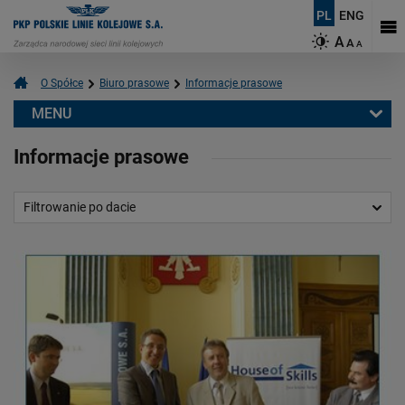
PL
ENG
A
A
A
O Spółce
Biuro prasowe
Informacje prasowe
MENU
Biuro prasowe
Informacje prasowe
Informacje prasowe
Aktualności
Filtrowanie po dacie
Kontakt dla mediów
Multimedia
Logotypy
Mapy
O PKP Polskich Liniach Kolejowych S.A.
Czym się zajmujemy?