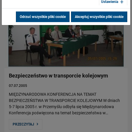
Ustawienia
Odrzuć wszystkie pliki cookie
Akceptuj wszystkie pliki cookie
Bezpieczeństwo w transporcie kolejowym
07.07.2005
MIĘDZYNARODOWA KONFERENCJA NA TEMAT
BEZPIECZEŃSTWA W TRANSPORCIE KOLEJOWYM W dniach
5-7 lipca 2005 r. w Przemyślu odbyła się Międzynarodowa
Konferencja poświęcona na temat bezpieczeństwa w…
PRZECZYTAJ