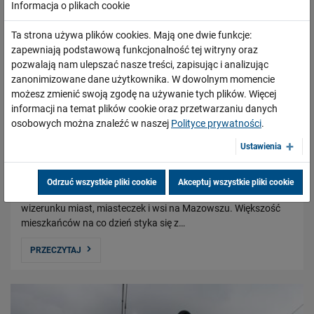
Informacja o plikach cookie
Ta strona używa plików cookies. Mają one dwie funkcje:
zapewniają podstawową funkcjonalność tej witryny oraz
pozwalają nam ulepszać nasze treści, zapisując i analizując
zanonimizowane dane użytkownika. W dowolnym momencie
możesz zmienić swoją zgodę na używanie tych plików. Więcej
informacji na temat plików cookie oraz przetwarzaniu danych
osobowych można znaleźć w naszej
Polityce prywatności
.
Gra miejska – Tropy Europy
Ustawienia
18.07.2012
Projekty współfinansowane z funduszy europejskich zyskują
Odrzuć wszystkie pliki cookie
Akceptuj wszystkie pliki cookie
coraz większe znaczenie w kreowaniu nowoczesnego
wizerunku miast, miasteczek i wsi na Mazowszu. Większość
mieszkańców na co dzień styka się z…
PRZECZYTAJ