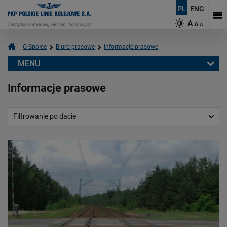
PL
ENG
A
A
A
O Spółce
Biuro prasowe
Informacje prasowe
MENU
Biuro prasowe
Informacje prasowe
Informacje prasowe
Aktualności
Filtrowanie po dacie
Kontakt dla mediów
Multimedia
Logotypy
Mapy
O PKP Polskich Liniach Kolejowych S.A.
Czym się zajmujemy?