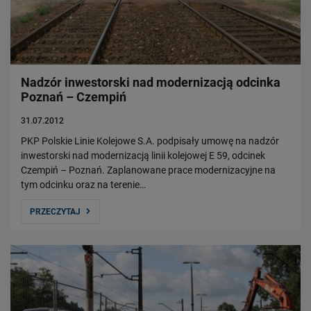
Władze Spółki
Struktura Spółki
Spółki zależne
Raport roczny
Nadzór inwestorski nad modernizacją odcinka
Zrównoważony rozwój
Poznań – Czempiń
Obserwuj nas
31.07.2012
PKP Polskie Linie Kolejowe S.A. podpisały umowę na nadzór
inwestorski nad modernizacją linii kolejowej E 59, odcinek
Czempiń – Poznań. Zaplanowane prace modernizacyjne na
tym odcinku oraz na terenie…
PRZECZYTAJ