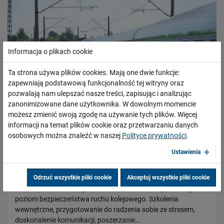
Informacja o plikach cookie
Ta strona używa plików cookies. Mają one dwie funkcje:
zapewniają podstawową funkcjonalność tej witryny oraz
pozwalają nam ulepszać nasze treści, zapisując i analizując
zanonimizowane dane użytkownika. W dowolnym momencie
możesz zmienić swoją zgodę na używanie tych plików. Więcej
informacji na temat plików cookie oraz przetwarzaniu danych
osobowych można znaleźć w naszej
Polityce prywatności
.
Bezpieczeństwo najważniejsze w szkoleniach
Ustawienia
PLK
20.06.2014
Odrzuć wszystkie pliki cookie
Akceptuj wszystkie pliki cookie
PKP Polskie Linie Kolejowe S.A. konsekwentnie podnoszą
poziom bezpieczeństwa ruchu kolejowego. Szkolenia
wewnętrzne, przygotowanie do radzenia sobie ze stresem,
doskonalenie komunikacji, poszerzanie…