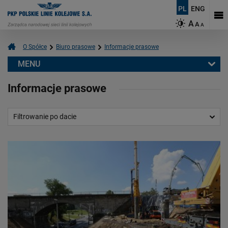
PL
ENG
A
A
A
O Spółce
Biuro prasowe
Informacje prasowe
MENU
Biuro prasowe
Informacje prasowe
Informacje prasowe
Aktualności
Filtrowanie po dacie
Kontakt dla mediów
Multimedia
Logotypy
Mapy
O PKP Polskich Liniach Kolejowych S.A.
Czym się zajmujemy?