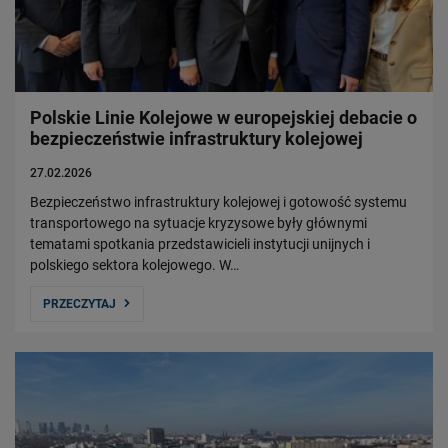
Władze Spółki
Struktura Spółki
Spółki zależne
Raport roczny
Polskie Linie Kolejowe w europejskiej debacie o
Zrównoważony rozwój
bezpieczeństwie infrastruktury kolejowej
Obserwuj nas
27.02.2026
Bezpieczeństwo infrastruktury kolejowej i gotowość systemu
transportowego na sytuacje kryzysowe były głównymi
tematami spotkania przedstawicieli instytucji unijnych i
polskiego sektora kolejowego. W…
PRZECZYTAJ