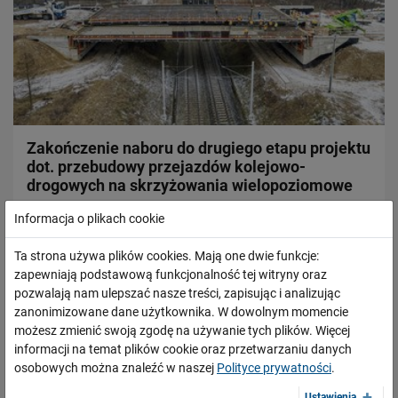
Zakończenie naboru do drugiego etapu projektu
dot. przebudowy przejazdów kolejowo-
drogowych na skrzyżowania wielopoziomowe
19.02.2026
Informacja o plikach cookie
Polskie Linie Kolejowe zakończyły nabór wniosków do
Ta strona używa plików cookies. Mają one dwie funkcje:
drugiego etapu projektu „Poprawa bezpieczeństwa na
zapewniają podstawową funkcjonalność tej witryny oraz
skrzyżowaniach kolejowo-drogowych, w tym ich przebudowa
pozwalają nam ulepszać nasze treści, zapisując i analizując
na skrzyżowania dwupoziomowe”. W ramach…
zanonimizowane dane użytkownika. W dowolnym momencie
możesz zmienić swoją zgodę na używanie tych plików. Więcej
PRZECZYTAJ
informacji na temat plików cookie oraz przetwarzaniu danych
osobowych można znaleźć w naszej
Polityce prywatności
.
Ustawienia