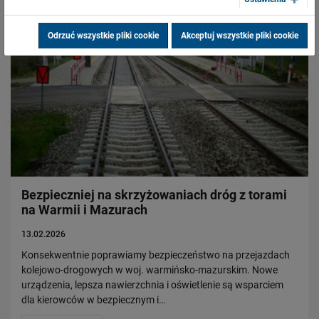
Odrzuć wszystkie pliki cookie
Akceptuj wszystkie pliki cookie
Bezpieczniej na skrzyżowaniach dróg z torami
na Warmii i Mazurach
13.02.2026
Konsekwentnie poprawiamy bezpieczeństwo na przejazdach
kolejowo-drogowych w woj. warmińsko-mazurskim. Nowe
urządzenia, lepsza nawierzchnia i oświetlenie są wsparciem
dla kierowców w bezpiecznym i…