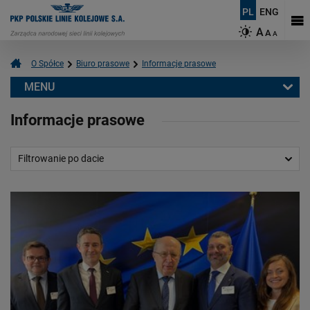
PL
ENG
A
A
A
O Spółce
Biuro prasowe
Informacje prasowe
MENU
Biuro prasowe
Informacje prasowe
Informacje prasowe
Aktualności
Filtrowanie po dacie
Kontakt dla mediów
Multimedia
Logotypy
Mapy
O PKP Polskich Liniach Kolejowych S.A.
Czym się zajmujemy?