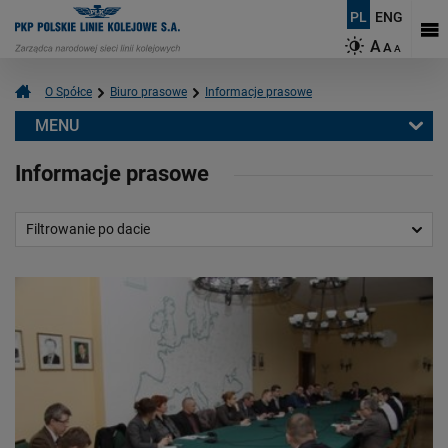
PL
ENG
A
A
A
O Spółce
Biuro prasowe
Informacje prasowe
MENU
Biuro prasowe
Informacje prasowe
Informacje prasowe
Aktualności
Filtrowanie po dacie
Kontakt dla mediów
Multimedia
Logotypy
Mapy
O PKP Polskich Liniach Kolejowych S.A.
Czym się zajmujemy?