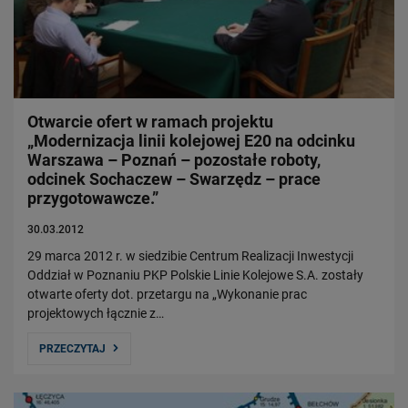
Władze Spółki
Struktura Spółki
Spółki zależne
Raport roczny
Zrównoważony rozwój
Otwarcie ofert w ramach projektu
„Modernizacja linii kolejowej E20 na odcinku
Obserwuj nas
Warszawa – Poznań – pozostałe roboty,
odcinek Sochaczew – Swarzędz – prace
przygotowawcze.”
30.03.2012
29 marca 2012 r. w siedzibie Centrum Realizacji Inwestycji
Oddział w Poznaniu PKP Polskie Linie Kolejowe S.A. zostały
otwarte oferty dot. przetargu na „Wykonanie prac
projektowych łącznie z…
PRZECZYTAJ