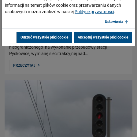
prowadzonego w trybie przetargu
informacji na temat plików cookie oraz przetwarzaniu danych
nieograniczonego na wykonanie przebudowy
osobowych można znaleźć w naszej
Polityce prywatności
.
stacji Pyskowice
Ustawienia
22.03.2012
Otwarto oferty złożone w postępowaniu o udzielenie
Odrzuć wszystkie pliki cookie
Akceptuj wszystkie pliki cookie
zamówienia publicznego prowadzonego w trybie przetargu
nieograniczonego na wykonanie przebudowy stacji
Pyskowice, wymianę sieci trakcyjnej nad…
PRZECZYTAJ