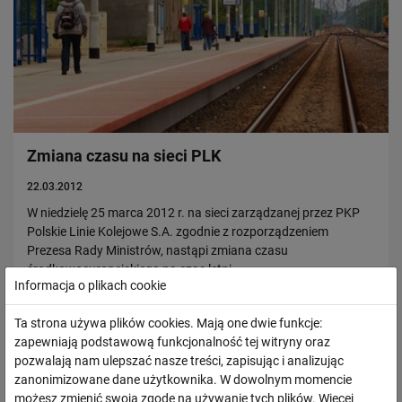
Zmiana czasu na sieci PLK
22.03.2012
W niedzielę 25 marca 2012 r. na sieci zarządzanej przez PKP
Polskie Linie Kolejowe S.A. zgodnie z rozporządzeniem
Prezesa Rady Ministrów, nastąpi zmiana czasu
środkowoeuropejskiego na czas letni…
Informacja o plikach cookie
PRZECZYTAJ
Ta strona używa plików cookies. Mają one dwie funkcje:
zapewniają podstawową funkcjonalność tej witryny oraz
pozwalają nam ulepszać nasze treści, zapisując i analizując
Otwarto oferty złożone w postępowaniu o
zanonimizowane dane użytkownika. W dowolnym momencie
udzielenie zamówienia publicznego
możesz zmienić swoją zgodę na używanie tych plików. Więcej