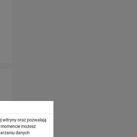
j witryny oraz pozwalają
ym momencie możesz
twarzaniu danych