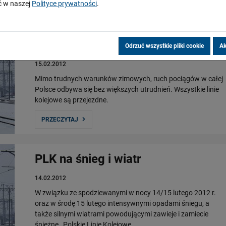
 w naszej
Polityce prywatności
.
Kursowanie pociągów w trudnych
warunkach zimowych
Odrzuć wszystkie pliki cookie
Ak
15.02.2012
Mimo trudnych warunków zimowych, ruch pociągów w całej
Polsce odbywa się bez większych utrudnień. Wszystkie linie
kolejowe są przejezdne.
PRZECZYTAJ
PLK na śnieg i wiatr
14.02.2012
W związku ze spodziewanymi w nocy 14/15 lutego 2012 r.
oraz w środę 15 lutego intensywnymi opadami śniegu, a
także silnymi wiatrami powodującymi zawieje i zamiecie
śnieżne, Polskie Linie Kolejowe …