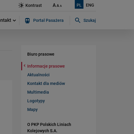
A
PL
ENG
Kontrast
A
A
ntakt
Portal Pasażera
Szukaj
Szukaj w serwisie...
Biuro prasowe
Informacje prasowe
Aktualności
Kontakt dla mediów
Multimedia
Logotypy
Mapy
O PKP Polskich Liniach
Kolejowych S.A.