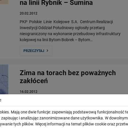
na linii Rybnik – Sumina
20.02.2012
PKP Polskie Linie Kolejowe S.A. Centrum Realizacji
Inwestycji Oddział Południowy ogłosiły przetarg
nieograniczony na wykonanie przebudowy infrastruktury
kolejowej na linii Bytom Bobrek – Bytom…
PRZECZYTAJ
Zima na torach bez poważnych
zakłóceń
16.02.2012
e
16 lutego 2012 r., godz. 8.00 ruch pociągów w odbywa się
bez poważniejszych zakłóceń. Rano na linii Kraków –
okies. Mają one dwie funkcje: zapewniają podstawową funkcjonalność te
Zakopane w pobliżu Chabówki uległy awarii dwa pociągi.
i, zapisując i analizując zanonimizowane dane użytkownika. W dowoln
PRZECZYTAJ
ywanie tych plików. Więcej informacji na temat plików cookie oraz prze