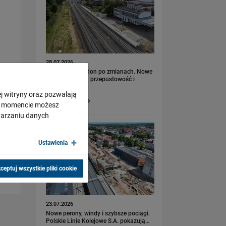
28.07.2026
Bydgoszcz Fordon po zmianach. Nowe
perony, większa przepustowość i
kolejny…
j witryny oraz pozwalają
PRZECZYTAJ
ym momencie możesz
twarzaniu danych
Ustawienia
ceptuj wszystkie pliki cookie
23.07.2026
Nowe perony, windy i szybsze pociągi.
Polskie Linie Kolejowe S.A. pokazują…