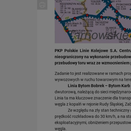
PKP Polskie Linie Kolejowe S.A. Centrum
nieograniczony na wykonanie przebudowy 
przebudowy toru wraz ze wzmocnieniem p
Zadanie to jest realizowane w ramach p
wywozowych w ruchu towarowym na terenie
Linia Bytom Bobrek – Bytom Karb
dwutorową, należącą do sieci międzynaro
Linia ta ma kluczowe znaczenie dla tran
węgla z kopalń w rejonie Rudy Śląskiej, Z
Ze względu na zły stan techniczny nawier
prędkość rozkładowa do 30 km/h, a na sta
eksploatacyjnymi, obniżeniem przepustow
węgla.