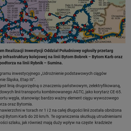
 Realizacji Inwestycji Oddział Południowy ogłosiły przetarg
infrastruktury kolejowej na linii Bytom Bobrek – Bytom Karb oraz
odtorza na linii Rybnik – Sumina.
rogramu inwestycyjnego „Udrożnienie podstawowych ciągów
 Śląska, Etap III”.
jest linią drugorzędną o znaczeniu państwowym, zelektryfikowaną,
dowych linii transportu kombinowanego AGTC, jako korytarz CE-65.
sportu węgla, stanowiąc bardzo ważny element ciągu wywozowego
abrza oraz Bytomia.
zchni w torach nr 1 i 2 na całej długości linii została obniżona
cji Bytom Karb do 20 km/h. Te ograniczenia skutkują utrudnieniami
ości szlaku, jak również mają duży wpływ na częste kradzieże