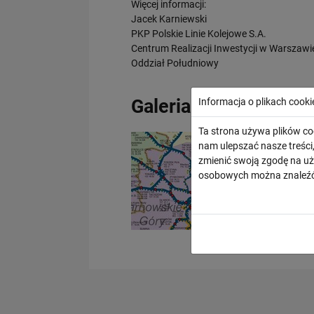
Więcej informacji:
Jacek Karniewski
PKP Polskie Linie Kolejowe S.A.
Centrum Realizacji Inwestycji w Warszawi
Oddział Południowy
Galeria
Informacja o plikach cooki
Ta strona używa plików co
nam ulepszać nasze treśc
zmienić swoją zgodę na uż
osobowych można znaleźć