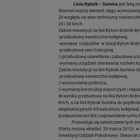
Linia Rybnik – Sumina
jest linią
Stanowi ważny element ciągu wywozoweg
Ze względu na stan techniczny nawierzchn
20 i 30 km/h.
Zakres inwestycji na linii Bytom Bobrek-B
-przebudowę nawierzchni kolejowej,
-wymianę rozjazdów w stacji Bytom Bobre
-przebudowę sieci trakcyjnej,
-przebudowę oświetlenia i zabudowę urz
-wymianę urządzeń sterowania ruchem k
Zakres inwestycji na linii Rybnik-Sumina o
-przebudowę nawierzchni kolejowej,
-wzmocnienie podtorza,
-wymianę konstrukcji wsporczych i regulac
W wyniku przebudowy na linii Bytom Bobr
km/h, a na linii Rybnik-Sumina do prędko
eksploatacyjnych infrastruktury kolejowe
przepustowości linii i usprawnienie ruch
Przewiduje się zakończenie tych inwest
Oferty można składać 29 marca 2012r. w si
Inwestycji Oddział Południowy. Otwarcie o