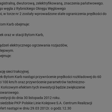
 magistralną, dwutorową, zelektryfikowaną, znaczenia państwowego.
o węgla z Rybnickiego Okręgu Węglowego
i, w torze nr 2 zostały wprowadzone stałe ograniczenia prędkości do
ytom Karb obejmuje:
k oraz w stacji Bytom Karb,
ądzeń elektrycznego ogrzewania rozjazdów,
olejowym.
bejmuje:
ję sieci trakcyjnej.
ek-Bytom Karb nastąpi przywrócenie prędkości rozkładowej do 60
ści 100 km/h oraz przywrócenie parametrów techniczno-
j. Końcowym efektem tych inwestycji będzie zwiększenie
u towarowego.
ycji do dnia 30 listopada 2012 roku.
edzibie PKP Polskie Linie Kolejowe S.A. Centrum Realizacji
fert nastąpi w dniu 29.03 2012r. o godz.12.30