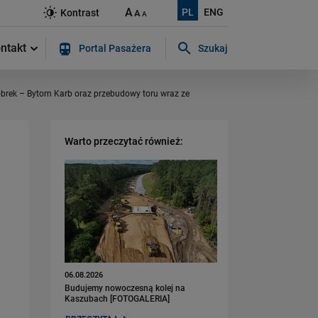
A
PL
ENG
Kontrast
A
A
ntakt
Portal Pasażera
Szukaj
Szukaj w serwisie...
Bobrek – Bytom Karb oraz przebudowy toru wraz ze
Warto przeczytać również:
06.08.2026
Budujemy nowoczesną kolej na
Kaszubach [FOTOGALERIA]