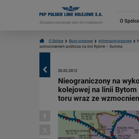
O Spółc
O Spółce
Biuro prasowe
Informacje prasowe
N
wzmocnieniem podtorza na linii Rybnik – Sumina
Powrót
20.02.2012
Nieograniczony na wyko
kolejowej na linii Byt
toru wraz ze wzmocnieni