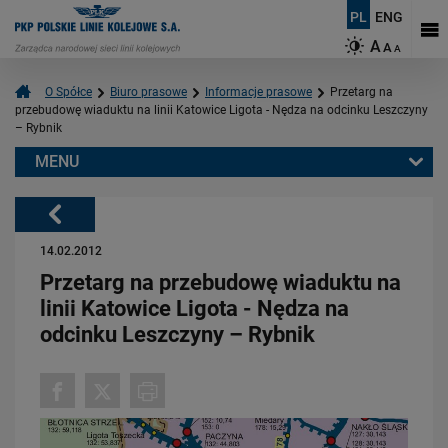
PL
ENG
A
A
A
O Spółce
Biuro prasowe
Informacje prasowe
Przetarg na
przebudowę wiaduktu na linii Katowice Ligota - Nędza na odcinku Leszczyny
– Rybnik
MENU
Warto przeczytać również:
Powrót
14.02.2012
Przetarg na przebudowę wiaduktu na
linii Katowice Ligota - Nędza na
odcinku Leszczyny – Rybnik
06.08.2026
Budujemy nowoczesną kolej na Kaszubach [FOTOGALERIA]
PRZECZYTAJ