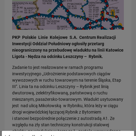
PKP Polskie Linie Kolejowe S.A. Centrum Realizacji
Inwestycji Oddział Południowy ogłosiły przetarg
nieograniczony na przebudowę wiaduktu na linii Katowice
03.08.2026
Ligota - Nędza na odcinku Leszczyny – Rybnik.
Dzięki KPO kolej zmieniła Limanową
Zadanie to jest realizowane w ramach programu
PRZECZYTAJ
inwestycyjnego „Udrożnienie podstawowych ciągów
wywozowych w ruchu towarowym na terenie Śląska, Etap
III". Linia ta na odcinku Leszczyny – Rybnik jest linią
dwutorową, zelektryfikowaną, państwową o ruchu
mieszanym, pasażersko-towarowym. Wiadukt usytuowany
jest nad ulicą Mikołowską w Rybniku, która leży w ciągu
drogi wojewódzkiej łączącej Rybnik z Bytomiem
i stanowi bezpośrednie połączenie z autostradą A1. Ze
względu na zły stan techniczny konstrukcji stalowej
31.07.2026
obiektu, na wiadukcie w torze nr 1, zostało wprowadzone