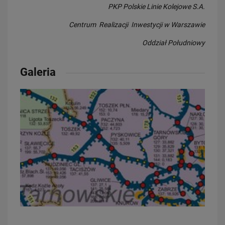
PKP Polskie Linie Kolejowe S.A.
Centrum Realizacji Inwestycji w Warszawie
28.07.2026
Oddział Południowy
Bydgoszcz Fordon po zmianach. Nowe perony, większa
przepustowość i kolejny…
PRZECZYTAJ
Galeria
23.07.2026
Nowe perony, windy i szybsze pociągi. Polskie Linie Kolejowe S.A.
pokazują…
PRZECZYTAJ