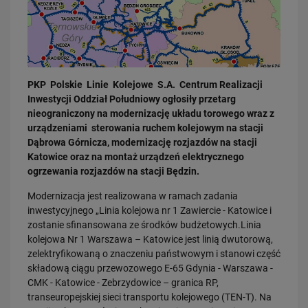
PKP Polskie Linie Kolejowe S.A. Centrum Realizacji
Inwestycji Oddział Południowy ogłosiły przetarg
nieograniczony na modernizację układu torowego wraz z
03.08.2026
urządzeniami sterowania ruchem kolejowym na stacji
Dzięki KPO kolej zmieniła Limanową
Dąbrowa Górnicza, modernizację rozjazdów na stacji
PRZECZYTAJ
Katowice oraz na montaż urządzeń elektrycznego
ogrzewania rozjazdów na stacji Będzin.
Modernizacja jest realizowana w ramach zadania
inwestycyjnego „Linia kolejowa nr 1 Zawiercie - Katowice i
zostanie sfinansowana ze środków budżetowych.Linia
kolejowa Nr 1 Warszawa – Katowice jest linią dwutorową,
zelektryfikowaną o znaczeniu państwowym i stanowi część
składową ciągu przewozowego E-65 Gdynia - Warszawa -
CMK - Katowice - Zebrzydowice – granica RP,
31.07.2026
transeuropejskiej sieci transportu kolejowego (TEN-T). Na