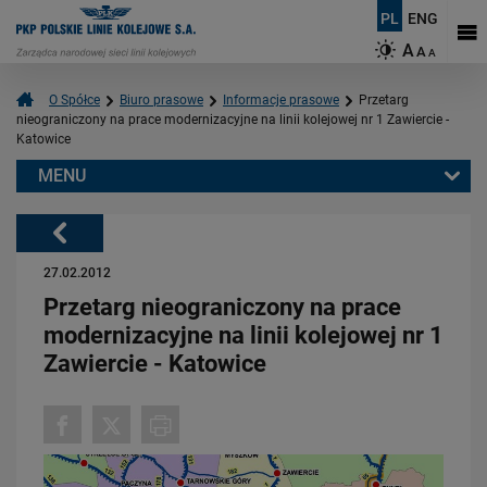
PL
ENG
A
A
A
O Spółce
Biuro prasowe
Informacje prasowe
Przetarg
nieograniczony na prace modernizacyjne na linii kolejowej nr 1 Zawiercie -
Katowice
MENU
Warto przeczytać również:
Powrót
27.02.2012
Przetarg nieograniczony na prace
modernizacyjne na linii kolejowej nr 1
Zawiercie - Katowice
06.08.2026
Budujemy nowoczesną kolej na Kaszubach [FOTOGALERIA]
PRZECZYTAJ