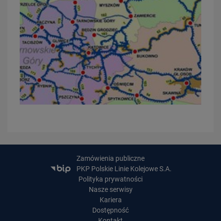
23.07.2026
Wróci ruch pasażerski między Skierniewicami a Czachówkiem - jest
umowa na…
PRZECZYTAJ
Zamówienia publiczne
PKP Polskie Linie Kolejowe S.A.
Polityka prywatności
Nasze serwisy
Kariera
21.07.2026
Dostępność
PLK SA, Politechnika Białostocka i Instytut Kolejnictwa łączą siły dla…
Kontakt