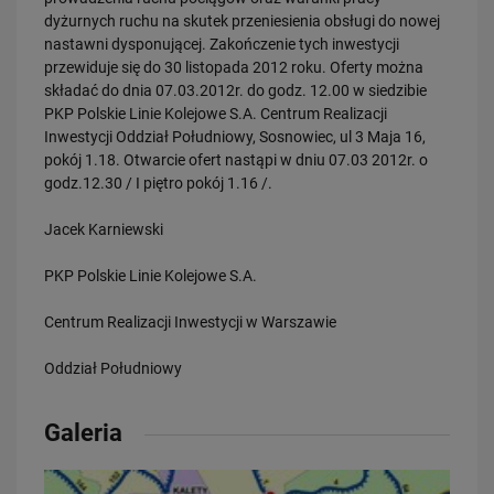
dyżurnych ruchu na skutek przeniesienia obsługi do nowej
nastawni dysponującej. Zakończenie tych inwestycji
przewiduje się do 30 listopada 2012 roku. Oferty można
28.07.2026
składać do dnia 07.03.2012r. do godz. 12.00 w siedzibie
Bydgoszcz Fordon po zmianach. Nowe perony, większa
przepustowość i kolejny…
PKP Polskie Linie Kolejowe S.A. Centrum Realizacji
Inwestycji Oddział Południowy, Sosnowiec, ul 3 Maja 16,
PRZECZYTAJ
pokój 1.18. Otwarcie ofert nastąpi w dniu 07.03 2012r. o
godz.12.30 / I piętro pokój 1.16 /.
Jacek Karniewski
PKP Polskie Linie Kolejowe S.A.
Centrum Realizacji Inwestycji w Warszawie
Oddział Południowy
23.07.2026
Nowe perony, windy i szybsze pociągi. Polskie Linie Kolejowe S.A.
pokazują…
Galeria
PRZECZYTAJ