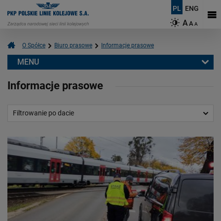
PL
ENG
A
A
A
O Spółce
Biuro prasowe
Informacje prasowe
MENU
Biuro prasowe
Informacje prasowe
Informacje prasowe
Aktualności
Filtrowanie po dacie
Kontakt dla mediów
Multimedia
Logotypy
Mapy
O PKP Polskich Liniach Kolejowych S.A.
Czym się zajmujemy?