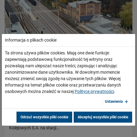
Informacja o plikach cookie
Ta strona używa plików cookies. Mają one dwie funkcje:
zapewniają podstawową funkcjonalność tej witryny oraz
pozwalają nam ulepszać nasze treści, zapisując i analizując
zanonimizowane dane użytkownika. W dowolnym momencie
możesz zmienić swoją zgodę na używanie tych plików. Więcej
Stacja Olkusz w nowym standardzie dostępna
informacji na temat plików cookie oraz przetwarzaniu danych
dla podróżnych
osobowych można znaleźć w naszej
Polityce prywatności
.
29.10.2025
Ustawienia
Nowe perony wyposażone w nowoczesne elementy obsługi
podróżnych i bezkolizyjne przejście pod torami z windą – to
Odrzuć wszystkie pliki cookie
Akceptuj wszystkie pliki cookie
tylko niektóre z ważnych efektów inwestycji Polskich Linii
Kolejowych S.A. na stacji…