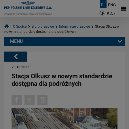
PL
ENG
A
A
A
O Spółce
Biuro prasowe
Informacje prasowe
Stacja Olkusz w
nowym standardzie dostępna dla podróżnych
MENU
Warto przeczytać również:
Powrót
29.10.2025
Stacja Olkusz w nowym standardzie
dostępna dla podróżnych
06.08.2026
Budujemy nowoczesną kolej na Kaszubach [FOTOGALERIA]
PRZECZYTAJ