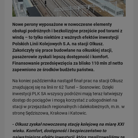
Nowe perony wyposażone w nowoczesne elementy
obsługi podróżnych i bezkolizyjne przejście pod torami z
windą – to tylko niektóre z ważnych efektów inwestycji
Polskich Linii Kolejowych S.A. na stacji Olkusz.
03.08.2026
Zakończyły się prace budowlane na olkuskiej stacji,
Dzięki KPO kolej zmieniła Limanową
pasażerowie zyskali lepszą dostępność i komfort.
Finansowanie przedsięwzięcia za blisko 110 mln zł netto
PRZECZYTAJ
zapewniono ze środków budżetu państwa.
Na koniec października nastąpił finał prac na stacji Olkusz
znajdującej się na linii nr 62 Tunel – Sosnowiec. Dzięki
inwestycji PLK SA wszyscy podróżni mają teraz łatwiejszy
dostęp do pociągów i mogą korzystać z udogodnień na
stacji w przejazdach regionalnych i dalekobieżnych, m.in. w
stronę Sędziszowa, Krakowa i Katowic.
-
Olkusz zyskał nowoczesną stację kolejową na miarę XXI
31.07.2026
wieku. Komfort, dostępność i bezpieczeństwo to
Dobre zmiany dla mieszkańców Katowic. Gotowy jest ważny wiadukt
najważniejsze efekty inwestycji, którą zrealizowaliśmy ze
drogowy