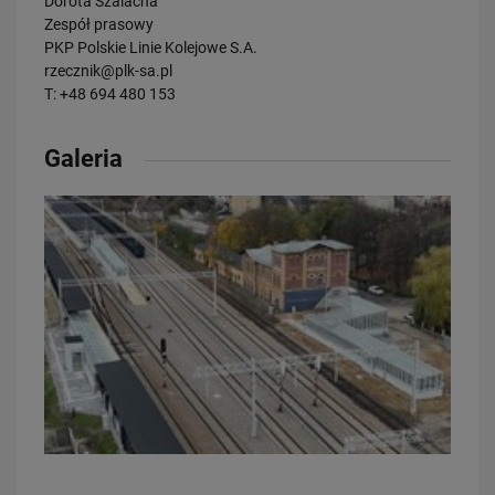
Dorota Szalacha
Zespół prasowy
PKP Polskie Linie Kolejowe S.A.
rzecznik@plk-sa.pl
T: +48 694 480 153
23.07.2026
Galeria
Wróci ruch pasażerski między Skierniewicami a Czachówkiem - jest
umowa na…
PRZECZYTAJ
21.07.2026
PLK SA, Politechnika Białostocka i Instytut Kolejnictwa łączą siły dla…
PRZECZYTAJ