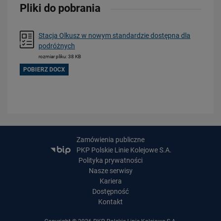
Pliki do pobrania
Stacja Olkusz w nowym standardzie dostępna dla
podróżnych
rozmiar pliku: 38 KB
POBIERZ DOCX
20.07.2026
Dwie bezkolizyjne przeprawy przez tory zrewolucjonizują komunikację
w Łodzi
PRZECZYTAJ
Zamówienia publiczne
PKP Polskie Linie Kolejowe S.A.
Polityka prywatności
Nasze serwisy
Kariera
Dostępność
Kontakt