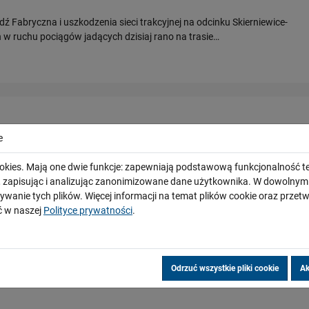
 Fabryczna i uszkodzenia sieci trakcyjnej na odcinku Skierniewice-
w ruchu pociągów jadących dzisiaj rano na trasie…
e
ela Clauseckera, Dyrektora Generalnego UNIFE, skierowany do Pana
okies. Mają one dwie funkcje: zapewniają podstawową funkcjonalność te
czytaj....
i, zapisując i analizując zanonimizowane dane użytkownika. W dowoln
ywanie tych plików. Więcej informacji na temat plików cookie oraz prze
 w naszej
Polityce prywatności
.
a od Prezesa Spółki PKP Polskie Linie
Odrzuć wszystkie pliki cookie
Ak