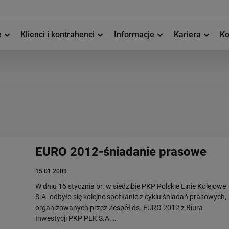
e
Klienci i kontrahenci
Informacje
Kariera
Ko
EURO 2012-śniadanie prasowe
15.01.2009
W dniu 15 stycznia br. w siedzibie PKP Polskie Linie Kolejowe
S.A. odbyło się kolejne spotkanie z cyklu śniadań prasowych,
organizowanych przez Zespół ds. EURO 2012 z Biura
Inwestycji PKP PLK S.A. …