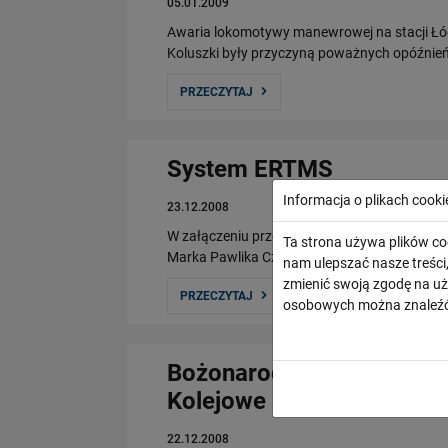
05.01.2009
Awaria lokomotywy manewrowej na stacji Łódź
Koluszki były przyczyną poważnych opóźnień 
PRZECZYTAJ
System ERTMS
Informacja o plikach cooki
23.12.2008
W załączeniu przedstawiamy list Pana Micha
Ta strona używa plików co
Marka Pawlika Członka Zarządu PKP PLK SA 
nam ulepszać nasze treśc
zmienić swoją zgodę na uż
PRZECZYTAJ
osobowych można znaleźć
Bożonarodzeniowe życzeni
Kolejowe
22.12.2008