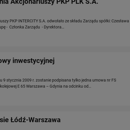
ia Akcjonariuszy PKP PLK S.A.
riuszy PKP INTERCITY S.A. odwołało ze składu Zarządu spółki: Czesława
upę - Członka Zarządu - Dyrektora…
owy inwestycyjnej
niu 9 stycznia 2009 r. zostanie podpisana tylko jedna umowa nr FS
kolejowej E 65 Warszawa – Gdynia na odcinku od…
asie Łódź-Warszawa