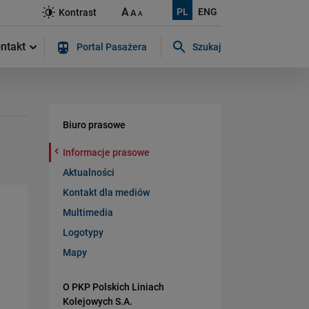
A
PL
ENG
Kontrast
A
A
ntakt
Portal Pasażera
Szukaj
Szukaj w serwisie...
Biuro prasowe
Informacje prasowe
Aktualności
Kontakt dla mediów
Multimedia
Logotypy
Mapy
O PKP Polskich Liniach
Kolejowych S.A.