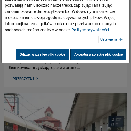
pozwalają nam ulepszać nasze treści, zapisując i analizując
zanonimizowane dane użytkownika. W dowolnym momencie
możesz zmienić swoją zgodę na używanie tych plików. Więcej
informacji na temat plików cookie oraz przetwarzaniu danych
Wygodniejsze podróże z nowych przystanków w
osobowych można znaleźć w naszej
Polityce prywatności
.
woj. śląskim i łódzkim
Ustawienia
26.09.2023
PKP Polskie Linie Kolejowe S.A. zwiększą dostęp do kolei w
Odrzuć wszystkie pliki cookie
Akceptuj wszystkie pliki cookie
województwie śląskim i łódzkim. Mieszkańcy Sosnowca oraz
11 miejscowości między Częstochową a Chorzewem
Siemkowicami zyskają lepsze warunki…
PRZECZYTAJ