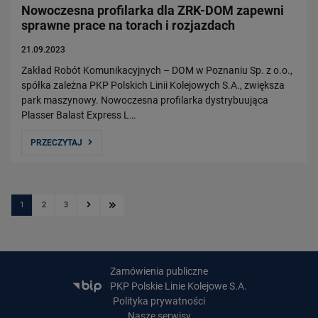
Nowoczesna profilarka dla ZRK-DOM zapewni
sprawne prace na torach i rozjazdach
21.09.2023
Zakład Robót Komunikacyjnych – DOM w Poznaniu Sp. z o.o.,
spółka zależna PKP Polskich Linii Kolejowych S.A., zwiększa
park maszynowy. Nowoczesna profilarka dystrybuująca
Plasser Balast Express L…
PRZECZYTAJ
1
2
3
Kolejna strona
Ostatnia strona
Zamówienia publiczne
PKP Polskie Linie Kolejowe S.A.
Polityka prywatności
Nasze serwisy