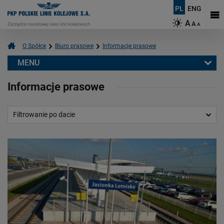
PL
ENG
A
A
A
O Spółce
Biuro prasowe
Informacje prasowe
MENU
Biuro prasowe
Informacje prasowe
Informacje prasowe
Aktualności
Filtrowanie po dacie
Kontakt dla mediów
Multimedia
Logotypy
Mapy
O PKP Polskich Liniach Kolejowych S.A.
Czym się zajmujemy?