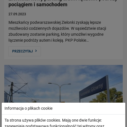
pociągiem i samochodem
27.09.2023
Mieszkańcy podwarszawskiej Zielonki zyskają lepsze
możliwości codziennych dojazdów. W sąsiedztwie stacji
zbudowany zostanie parking, który umożliwi wygodne
łączenie podróży autem i koleją. PKP Polskie…
PRZECZYTAJ
Informacja o plikach cookie
Ta strona używa plików cookies. Mają one dwie funkcje:
zapewniają podstawową funkcjonalność tej witryny oraz