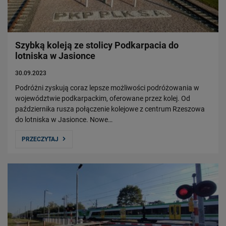
Władze Spółki
Struktura Spółki
Spółki zależne
Szybką koleją ze stolicy Podkarpacia do
Raport roczny
lotniska w Jasionce
Zrównoważony rozwój
30.09.2023
Obserwuj nas
Podróżni zyskują coraz lepsze możliwości podróżowania w
województwie podkarpackim, oferowane przez kolej. Od
października rusza połączenie kolejowe z centrum Rzeszowa
do lotniska w Jasionce. Nowe…
PRZECZYTAJ