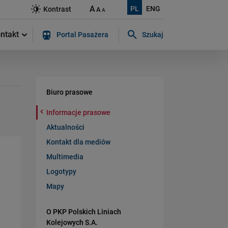
A
PL
ENG
Kontrast
A
A
ntakt
Portal Pasażera
Szukaj
Szukaj w serwisie...
Biuro prasowe
Informacje prasowe
Aktualności
Kontakt dla mediów
Multimedia
Logotypy
Mapy
O PKP Polskich Liniach
Kolejowych S.A.