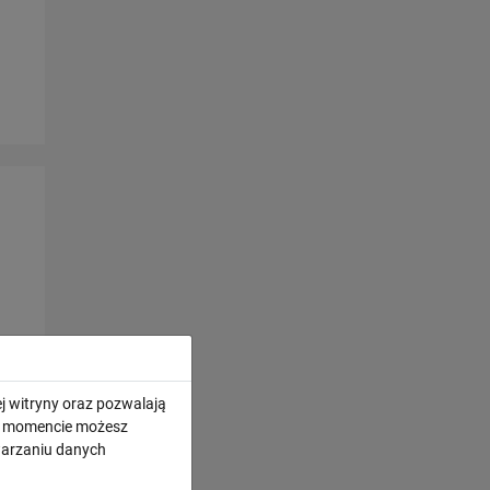
j witryny oraz pozwalają
ym momencie możesz
twarzaniu danych