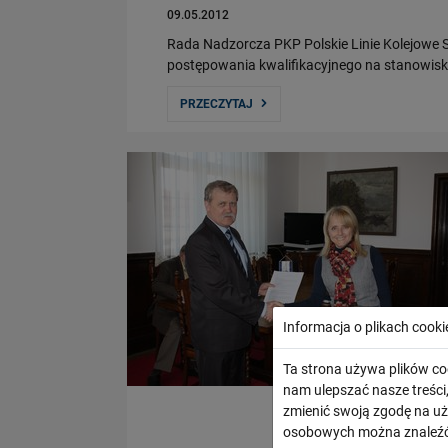
09.05.2012
Rada Nadzorcza PKP Polskie Linie Kolejowe 
postępowania kwalifikacyjnego na stanowiska
PRZECZYTAJ
Informacja o plikach cooki
Ta strona używa plików co
nam ulepszać nasze treśc
zmienić swoją zgodę na uż
osobowych można znaleźć