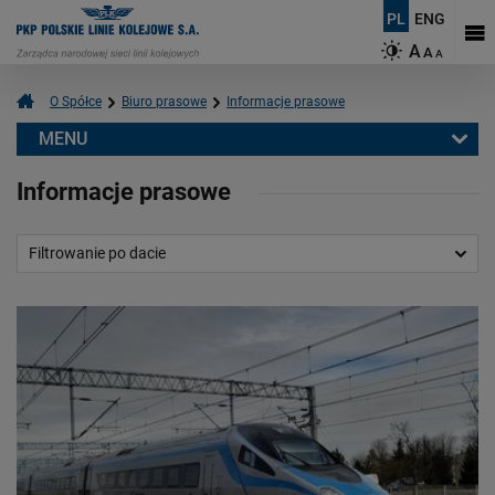
PL
ENG
A
A
A
O Spółce
Biuro prasowe
Informacje prasowe
MENU
Biuro prasowe
Informacje prasowe
Informacje prasowe
Aktualności
Filtrowanie po dacie
Kontakt dla mediów
Multimedia
Logotypy
Mapy
O PKP Polskich Liniach Kolejowych S.A.
Czym się zajmujemy?