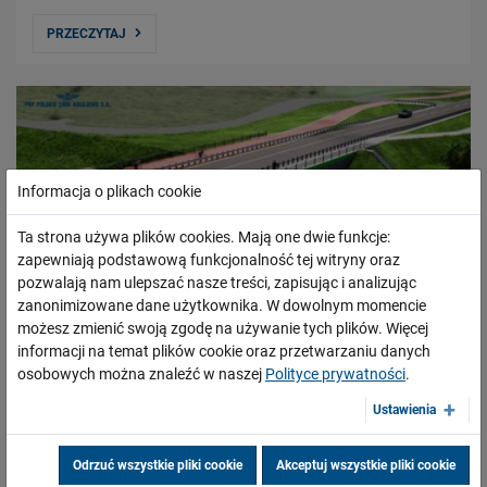
PRZECZYTAJ
Informacja o plikach cookie
Ta strona używa plików cookies. Mają one dwie funkcje:
zapewniają podstawową funkcjonalność tej witryny oraz
pozwalają nam ulepszać nasze treści, zapisując i analizując
zanonimizowane dane użytkownika. W dowolnym momencie
możesz zmienić swoją zgodę na używanie tych plików. Więcej
informacji na temat plików cookie oraz przetwarzaniu danych
Łącznica kolejowa Jedlicze - Szebnie ułatwi
osobowych można znaleźć w naszej
Polityce prywatności
.
podróże w Bieszczady
Ustawienia
13.10.2023
Możliwości przygotowania lepszej oferty dla podróżnych na
Odrzuć wszystkie pliki cookie
Akceptuj wszystkie pliki cookie
Podkarpaciu zapewni planowana budowa łącznicy kolejowej