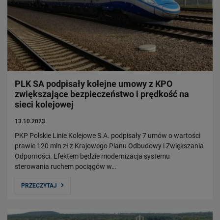
Władze Spółki
Struktura Spółki
Spółki zależne
Raport roczny
Zrównoważony rozwój
PLK SA podpisały kolejne umowy z KPO
Obserwuj nas
zwiększające bezpieczeństwo i prędkość na
sieci kolejowej
13.10.2023
PKP Polskie Linie Kolejowe S.A. podpisały 7 umów o wartości
prawie 120 mln zł z Krajowego Planu Odbudowy i Zwiększania
Odporności. Efektem będzie modernizacja systemu
sterowania ruchem pociągów w…
PRZECZYTAJ