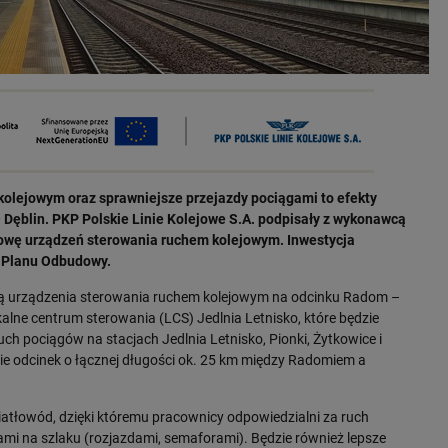
olejowym oraz sprawniejsze przejazdy pociągami to efekty
Dęblin. PKP Polskie Linie Kolejowe S.A. podpisały z wykonawcą
dowę urządzeń sterowania ruchem kolejowym. Inwestycja
 Planu Odbudowy.
ują urządzenia sterowania ruchem kolejowym na odcinku Radom –
okalne centrum sterowania (LCS) Jedlnia Letnisko, które będzie
ch pociągów na stacjach Jedlnia Letnisko, Pionki, Żytkowice i
ie odcinek o łącznej długości ok. 25 km między Radomiem a
wiatłowód, dzięki któremu pracownicy odpowiedzialni za ruch
mi na szlaku (rozjazdami, semaforami). Będzie również lepsze