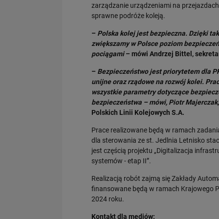
zarządzanie urządzeniami na przejazdach
sprawne podróże koleją.
–
Polska kolej jest bezpieczna. Dzięki tak
zwiększamy w Polsce poziom bezpieczeń
pociągami
– mówi Andrzej Bittel, sekreta
–
Bezpieczeństwo jest priorytetem dla P
unijne oraz rządowe na rozwój kolei. Pra
wszystkie parametry dotyczące bezpiecz
bezpieczeństwa – mówi, Piotr Majerczak,
Polskich Linii Kolejowych S.A.
Prace realizowane będą w ramach zadania 
dla sterowania ze st. Jedlnia Letnisko stac
jest częścią projektu „Digitalizacja infr
systemów - etap II”.
Realizacją robót zajmą się Zakłady Auto
finansowane będą w ramach Krajowego Pla
2024 roku.
Kontakt dla mediów: