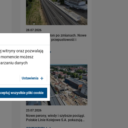
28.07.2026
Bydgoszcz Fordon po zmianach. Nowe
perony, większa przepustowość i
kolejny…
j witryny oraz pozwalają
PRZECZYTAJ
ym momencie możesz
twarzaniu danych
Ustawienia
ceptuj wszystkie pliki cookie
23.07.2026
Nowe perony, windy i szybsze pociągi.
Polskie Linie Kolejowe S.A. pokazują…