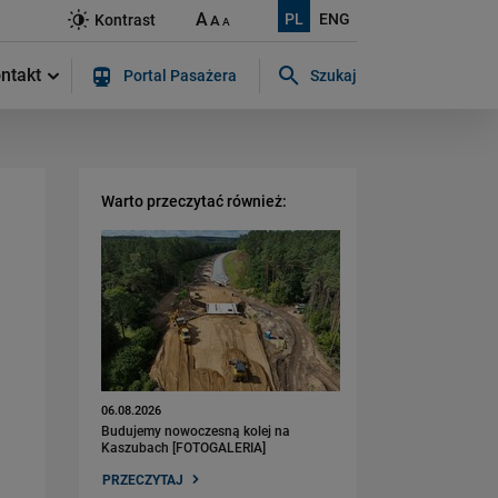
A
PL
ENG
Kontrast
A
A
ntakt
Portal Pasażera
Szukaj
Szukaj w serwisie...
Warto przeczytać również:
06.08.2026
Budujemy nowoczesną kolej na
Kaszubach [FOTOGALERIA]
PRZECZYTAJ