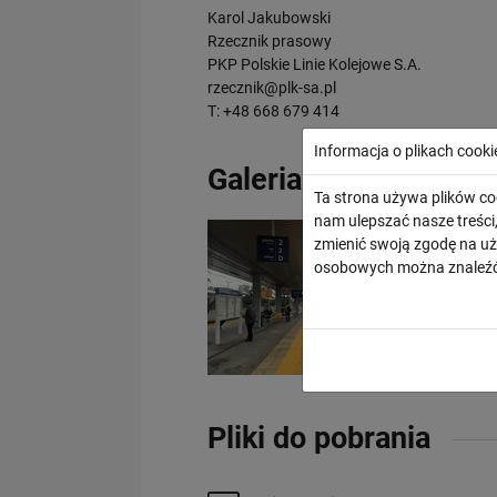
Karol Jakubowski
Rzecznik prasowy
PKP Polskie Linie Kolejowe S.A.
rzecznik@plk-sa.pl
T: +48 668 679 414
Informacja o plikach cooki
Galeria
Ta strona używa plików co
nam ulepszać nasze treśc
zmienić swoją zgodę na uż
osobowych można znaleźć
Pliki do pobrania