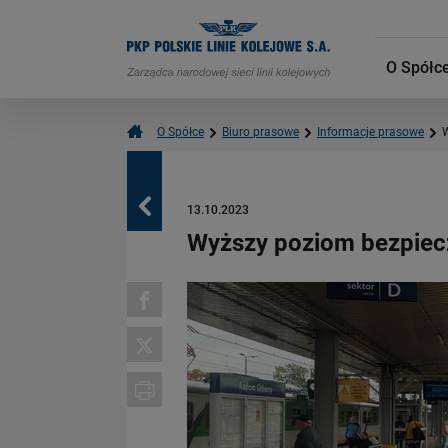
O Spółc
O Spółce
Biuro prasowe
Informacje prasowe
W
Powrót
13.10.2023
Wyższy poziom bezpiecz