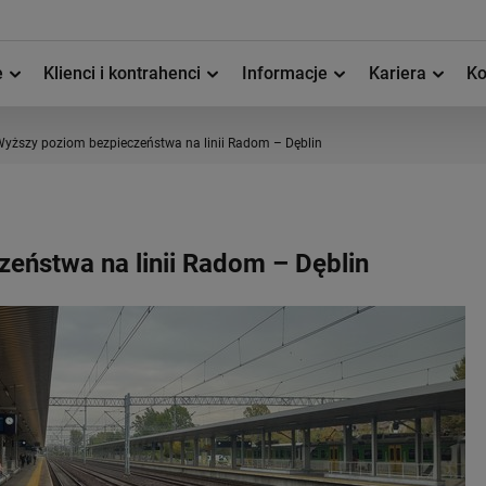
e
Klienci i kontrahenci
Informacje
Kariera
Ko
yższy poziom bezpieczeństwa na linii Radom – Dęblin
eństwa na linii Radom – Dęblin