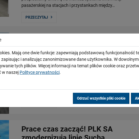
pasażerskiej na stacjach i przystankach między…
PRZECZYTAJ
Warszawa Gdańska zyska ekrany
e
akustyczne
okies. Mają one dwie funkcje: zapewniają podstawową funkcjonalność te
i, zapisując i analizując zanonimizowane dane użytkownika. W dowoln
03.12.2024
ywanie tych plików. Więcej informacji na temat plików cookie oraz prze
Na stacji Warszawa Gdańska powstaną nowe ekrany
 w naszej
Polityce prywatności
.
akustyczne, które ograniczą hałas od przejeżdżających
pociągów. Dzięki temu poprawi się komfort mieszkańców
okolicznych bloków sąsiadujących ze stacją.…
Odrzuć wszystkie pliki cookie
Ak
PRZECZYTAJ
Prace czas zacząć! PLK SA
zmodernizują linię Sucha