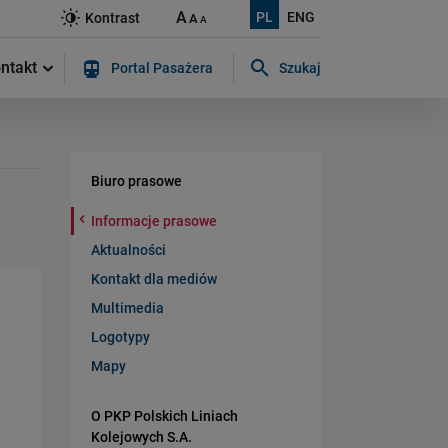
A
PL
ENG
Kontrast
A
A
ntakt
Portal Pasażera
Szukaj
Szukaj w serwisie...
Biuro prasowe
Informacje prasowe
Aktualności
Kontakt dla mediów
Multimedia
Logotypy
Mapy
O PKP Polskich Liniach
Kolejowych S.A.