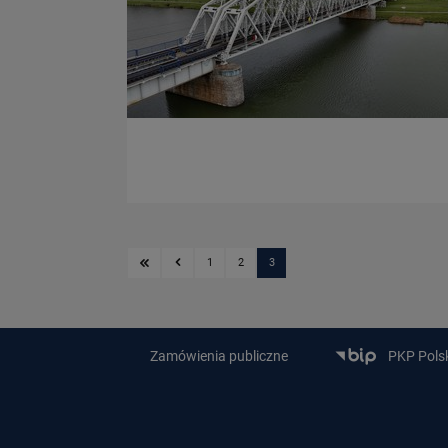
Pierwsza strona
Poprzednia strona
1
2
3
Zamówienia publiczne
PKP Polski