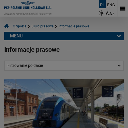
PL
ENG
A
A
A
O Spółce
Biuro prasowe
Informacje prasowe
MENU
Biuro prasowe
Informacje prasowe
Informacje prasowe
Aktualności
Filtrowanie po dacie
Kontakt dla mediów
Multimedia
Logotypy
Mapy
O PKP Polskich Liniach Kolejowych S.A.
Czym się zajmujemy?