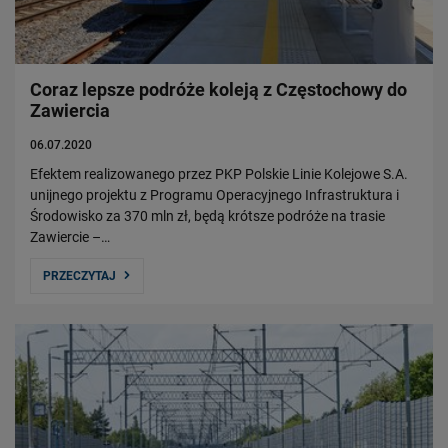
Władze Spółki
Struktura Spółki
Spółki zależne
Coraz lepsze podróże koleją z Częstochowy do
Raport roczny
Zawiercia
Zrównoważony rozwój
06.07.2020
Obserwuj nas
Efektem realizowanego przez PKP Polskie Linie Kolejowe S.A.
unijnego projektu z Programu Operacyjnego Infrastruktura i
Środowisko za 370 mln zł, będą krótsze podróże na trasie
Zawiercie –…
PRZECZYTAJ