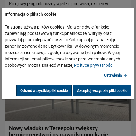
Kolejowy pług odśnieżny wjedzie pod wieżę ciśnień w
Choszcznie. Semafor i urządzenia dyżurnego ruchu przyjmie
Informacja o plikach cookie
Politechnika Wrocławska, a tajemnicza nastawnica trafi do
Zespołu Szkół Komunikacji im.…
Ta strona używa plików cookies. Mają one dwie funkcje:
zapewniają podstawową funkcjonalność tej witryny oraz
PRZECZYTAJ
pozwalają nam ulepszać nasze treści, zapisując i analizując
zanonimizowane dane użytkownika. W dowolnym momencie
możesz zmienić swoją zgodę na używanie tych plików. Więcej
informacji na temat plików cookie oraz przetwarzaniu danych
osobowych można znaleźć w naszej
Polityce prywatności
.
Ustawienia
Odrzuć wszystkie pliki cookie
Akceptuj wszystkie pliki cookie
Nowy wiadukt w Terespolu zwiększy
bezpieczeństwo i usprawni komunikację