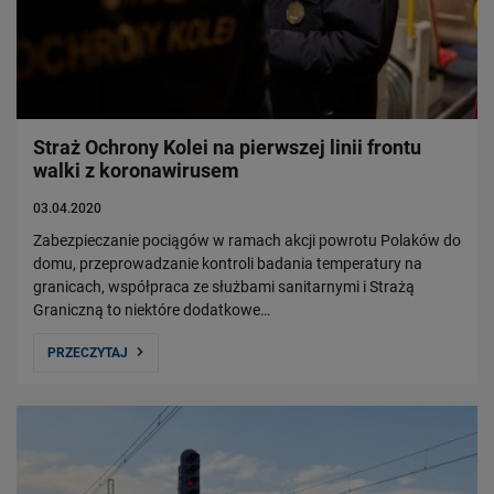
Władze Spółki
Struktura Spółki
Spółki zależne
Raport roczny
Zrównoważony rozwój
Straż Ochrony Kolei na pierwszej linii frontu
walki z koronawirusem
Obserwuj nas
03.04.2020
Zabezpieczanie pociągów w ramach akcji powrotu Polaków do
domu, przeprowadzanie kontroli badania temperatury na
granicach, współpraca ze służbami sanitarnymi i Strażą
Graniczną to niektóre dodatkowe…
PRZECZYTAJ