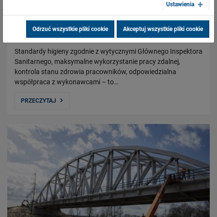
Ustawienia
PLK dbają o zdrowie pracowników i
współpracowników
Odrzuć wszystkie pliki cookie
Akceptuj wszystkie pliki cookie
02.04.2020
Standardy higieny zgodnie z wytycznymi Głównego Inspektora
Sanitarnego, maksymalne wykorzystanie pracy zdalnej,
kontrola stanu zdrowia pracowników, odpowiedzialna
współpraca z wykonawcami – to…
PRZECZYTAJ