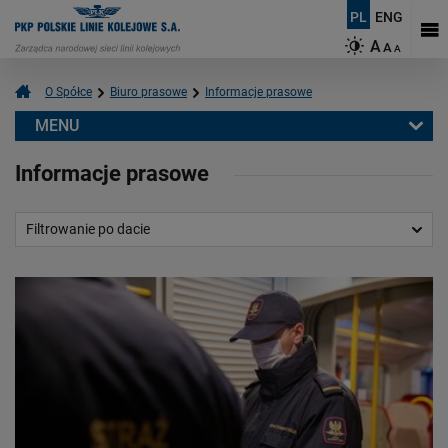
PL
ENG
A
A
A
O Spółce
Biuro prasowe
Informacje prasowe
MENU
Biuro prasowe
Informacje prasowe
Informacje prasowe
Aktualności
Filtrowanie po dacie
Kontakt dla mediów
Multimedia
Logotypy
Mapy
O PKP Polskich Liniach Kolejowych S.A.
Czym się zajmujemy?