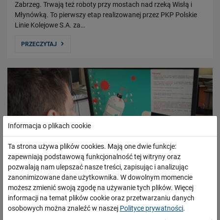
Zabrzeg. Trwają też roboty przy mostach nad rzeką Wisłą i
Młynówką. To pierwszy etap realizowanej przez PKP Polskie
Linie Kolejowe S.A. za…
PRZECZYTAJ
Informacja o plikach cookie
Ta strona używa plików cookies. Mają one dwie funkcje:
zapewniają podstawową funkcjonalność tej witryny oraz
pozwalają nam ulepszać nasze treści, zapisując i analizując
zanonimizowane dane użytkownika. W dowolnym momencie
możesz zmienić swoją zgodę na używanie tych plików. Więcej
informacji na temat plików cookie oraz przetwarzaniu danych
osobowych można znaleźć w naszej
Polityce prywatności
.