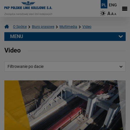
PL
ENG
A
A
A
O Spółce
Biuro prasowe
Multimedia
Video
MENU
Biuro prasowe
Video
Informacje prasowe
Aktualności
Filtrowanie po dacie
Kontakt dla mediów
Multimedia
Video
Logotypy
Mapy
O PKP Polskich Liniach Kolejowych S.A.