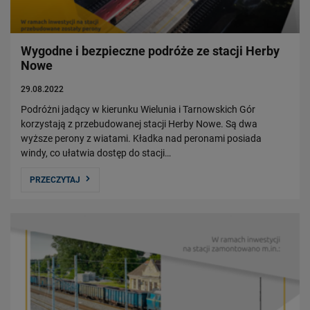
Czym się zajmujemy?
Władze Spółki
Struktura Spółki
Wygodne i bezpieczne podróże ze stacji Herby
Nowe
Spółki zależne
Raport roczny
29.08.2022
Zrównoważony rozwój
Podróżni jadący w kierunku Wielunia i Tarnowskich Gór
korzystają z przebudowanej stacji Herby Nowe. Są dwa
wyższe perony z wiatami. Kładka nad peronami posiada
Obserwuj nas
windy, co ułatwia dostęp do stacji…
PRZECZYTAJ