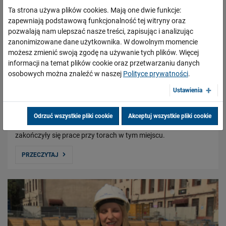
Ta strona używa plików cookies. Mają one dwie funkcje:
zapewniają podstawową funkcjonalność tej witryny oraz
pozwalają nam ulepszać nasze treści, zapisując i analizując
zanonimizowane dane użytkownika. W dowolnym momencie
możesz zmienić swoją zgodę na używanie tych plików. Więcej
informacji na temat plików cookie oraz przetwarzaniu danych
osobowych można znaleźć w naszej
Polityce prywatności
.
Kraków po kolei, odc. 95
Ustawienia
22.08.2022
W najnowszym odcinku serii "Kraków po kolei" sprawdzamy, co
Odrzuć wszystkie pliki cookie
Akceptuj wszystkie pliki cookie
zmieniło się pomiędzy Podłężem a Krakowem, od kiedy
zakończyły się prace przy torach w tym miejscu.
PRZECZYTAJ