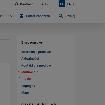
A
PL
ENG
Kontrast
A
A
ntakt
Portal Pasażera
Szukaj
Szukaj w serwisie...
Biuro prasowe
Informacje prasowe
Aktualności
Kontakt dla mediów
Multimedia
Video
Logotypy
Mapy
O PKP Polskich Liniach