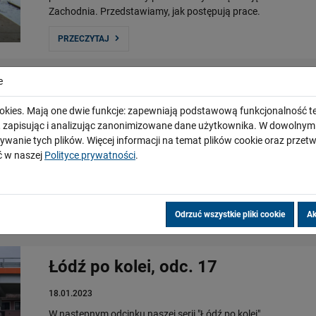
Zachodnia. Przedstawiamy, jak postępują prace.
PRZECZYTAJ
e
Warszawa po kolei, odc. 15/2022
okies. Mają one dwie funkcje: zapewniają podstawową funkcjonalność te
19.01.2023
i, zapisując i analizując zanonimizowane dane użytkownika. W dowoln
ywanie tych plików. Więcej informacji na temat plików cookie oraz prze
W kolejnym odcinku programu "Warszawa po kolei”
 w naszej
Polityce prywatności
.
odwiedzamy przebudowywaną stację Warszawa Zachodnia.
Przedstawiamy, jak postępują prace przy budowie
wiaduktów.
PRZECZYTAJ
Odrzuć wszystkie pliki cookie
Ak
Łódź po kolei, odc. 17
18.01.2023
W następnym odcinku naszej serii "Łódź po kolei"