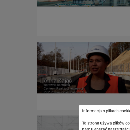
Informacja o plikach cooki
Ta strona używa plików co
nam ulepszać nasze treśc