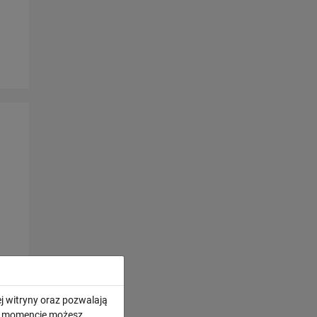
j witryny oraz pozwalają
ym momencie możesz