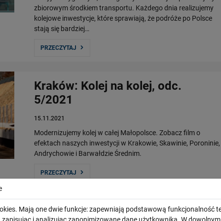
zbiorowym środkiem transportu. Każdego dnia realizujemy
kolejowe inwestycje, które sprawiają, że podróże po Polsce
stają się bardziej…
PRZECZYTAJ
Kraków: Kolej na kolej, odc.
5/2021
15.11.2021
Modernizujemy kolej w całej Małopolsce. Zobacz film o
efektach naszych inwestycji w Krakowie, Skawinie, Poroninie,
Andrychowie i Barwałdzie Średnim.
PRZECZYTAJ
e
ERTMS – kolej na podróże małe i
okies. Mają one dwie funkcje: zapewniają podstawową funkcjonalność te
i, zapisując i analizując zanonimizowane dane użytkownika. W dowoln