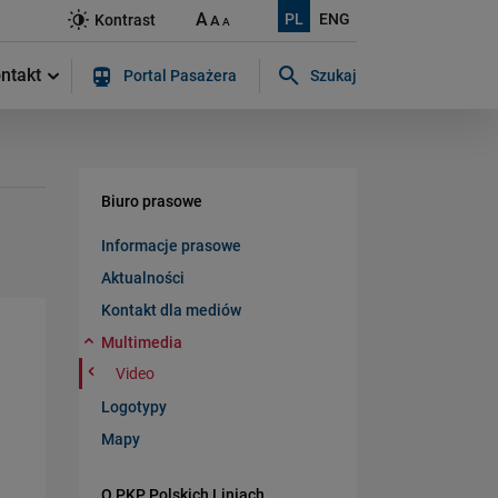
A
PL
ENG
Kontrast
A
A
ntakt
Portal Pasażera
Szukaj
Szukaj w serwisie...
Biuro prasowe
Informacje prasowe
Aktualności
Kontakt dla mediów
Multimedia
Video
Logotypy
Mapy
O PKP Polskich Liniach