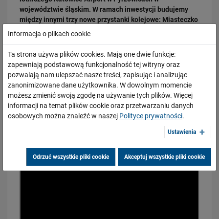
województwie śląskim. W ramach inwestycji budujemy
między innymi trzy nowe przystanki kolejowe: Miasteczko
Śląskie Centrum, Mierzęcice oraz Zawiercie Kądzielów.
Informacja o plikach cookie
Na jakim etapie są prace? O tym w materiale!
Ta strona używa plików cookies. Mają one dwie funkcje:
Wersja filmu z audiodeskrypcją dla osób niewidomych i
zapewniają podstawową funkcjonalność tej witryny oraz
niedowidzących pod linkiem:
pozwalają nam ulepszać nasze treści, zapisując i analizując
https://youtu.be/T26NQ4eXWk8
17.02.2026
zanonimizowane dane użytkownika. W dowolnym momencie
Zmieniamy linię kolejową Warszawa Wawer – Otwock!
możesz zmienić swoją zgodę na używanie tych plików. Więcej
PRZECZYTAJ
informacji na temat plików cookie oraz przetwarzaniu danych
osobowych można znaleźć w naszej
Polityce prywatności
.
Ustawienia
Odrzuć wszystkie pliki cookie
Akceptuj wszystkie pliki cookie
04.02.2026
Aktualna sytuacja na budowie dużego tunelu średnicowego w Łodzi