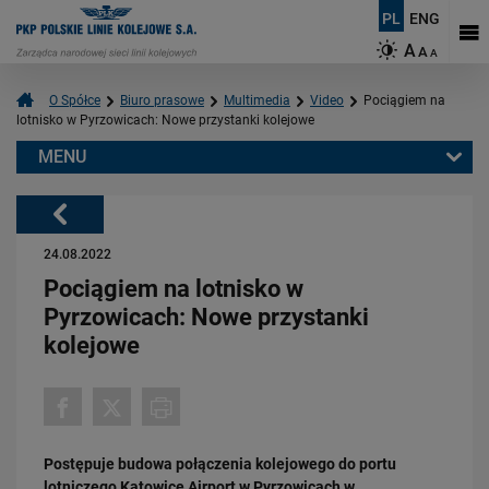
PL
ENG
A
A
A
O Spółce
Biuro prasowe
Multimedia
Video
Pociągiem na
lotnisko w Pyrzowicach: Nowe przystanki kolejowe
MENU
Warto przeczytać również:
Powrót
24.08.2022
Pociągiem na lotnisko w
Pyrzowicach: Nowe przystanki
kolejowe
03.03.2026
Podłęże-Piekiełko: budowa tunelu kolejowego w Pisarzowej
PRZECZYTAJ
Postępuje budowa połączenia kolejowego do portu
lotniczego Katowice Airport w Pyrzowicach w