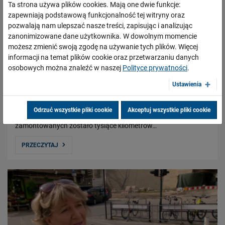
Ta strona używa plików cookies. Mają one dwie funkcje:
zapewniają podstawową funkcjonalność tej witryny oraz
pozwalają nam ulepszać nasze treści, zapisując i analizując
zanonimizowane dane użytkownika. W dowolnym momencie
Inwestujemy w kolej! Ponad dekada
możesz zmienić swoją zgodę na używanie tych plików. Więcej
modernizacji przy wsparciu finansowym z
informacji na temat plików cookie oraz przetwarzaniu danych
funduszy UE
osobowych można znaleźć w naszej
Polityce prywatności
.
10.10.2022
Ustawienia
PKP Polskie Linie Kolejowe S.A. od ponad dekady, przy
wsparciu finansowym z funduszy unijnych, modernizują
Odrzuć wszystkie pliki cookie
Akceptuj wszystkie pliki cookie
infrastrukturę kolejową w Polsce. W tym czasie
zamontowanych zostało tysiące kilometrów…
PRZECZYTAJ