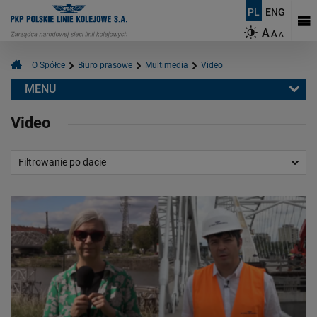
PL
ENG
A
A
A
O Spółce
Biuro prasowe
Multimedia
Video
MENU
Biuro prasowe
Video
Informacje prasowe
Aktualności
Filtrowanie po dacie
Kontakt dla mediów
Multimedia
Video
Logotypy
Mapy
O PKP Polskich Liniach Kolejowych S.A.