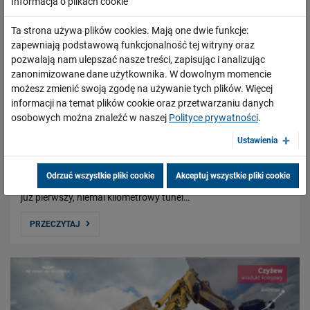
Informacja o plikach cookie
Ta strona używa plików cookies. Mają one dwie funkcje:
zapewniają podstawową funkcjonalność tej witryny oraz
pozwalają nam ulepszać nasze treści, zapisując i analizując
zanonimizowane dane użytkownika. W dowolnym momencie
możesz zmienić swoją zgodę na używanie tych plików. Więcej
informacji na temat plików cookie oraz przetwarzaniu danych
Łódź po kolei, odc. 11
osobowych można znaleźć w naszej
Polityce prywatności
.
21.03.2022
Ustawienia
Zapraszamy do obejrzenia najnowszego odcinka naszej serii
"Łódź po kolei”. Wracamy na plac budowy tunelu
Odrzuć wszystkie pliki cookie
Akceptuj wszystkie pliki cookie
średnicowego. Faustyna, mniejsza maszyna TBM, wydrążyła
już pierwszy, niemal kilometrowy tunel…
PRZECZYTAJ