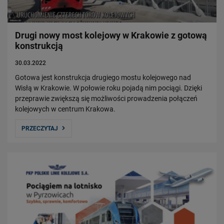
Czym się zajmujemy?
Władze Spółki
Struktura Spółki
Drugi nowy most kolejowy w Krakowie z gotową
konstrukcją
Spółki zależne
Raport roczny
30.03.2022
Zrównoważony rozwój
Gotowa jest konstrukcja drugiego mostu kolejowego nad
Wisłą w Krakowie. W połowie roku pojadą nim pociągi. Dzięki
przeprawie zwiększą się możliwości prowadzenia połączeń
Obserwuj nas
kolejowych w centrum Krakowa.
PRZECZYTAJ