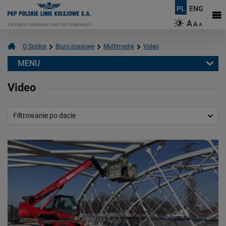
PL
ENG
A
A
A
O Spółce
Biuro prasowe
Multimedia
Video
MENU
Biuro prasowe
Video
Informacje prasowe
Aktualności
Filtrowanie po dacie
Kontakt dla mediów
Multimedia
Video
Logotypy
Mapy
O PKP Polskich Liniach Kolejowych S.A.