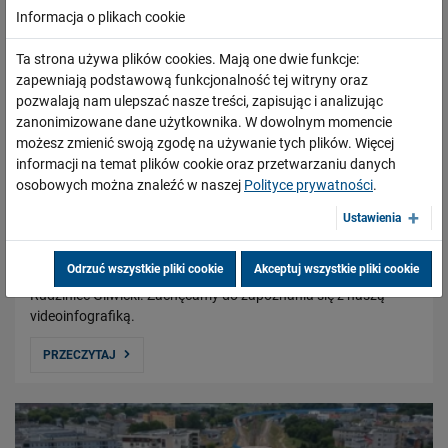
Informacja o plikach cookie
Ta strona używa plików cookies. Mają one dwie funkcje:
zapewniają podstawową funkcjonalność tej witryny oraz
pozwalają nam ulepszać nasze treści, zapisując i analizując
zanonimizowane dane użytkownika. W dowolnym momencie
możesz zmienić swoją zgodę na używanie tych plików. Więcej
informacji na temat plików cookie oraz przetwarzaniu danych
Stawiamy na tory - przebudowa odcinka Toszek
osobowych można znaleźć w naszej
Polityce prywatności
.
Północ - Rudziniec Gliwicki
Ustawienia
19.07.2018
Rusza przebudowa towarowej linii kolejowej Toszek Północ -
Odrzuć wszystkie pliki cookie
Akceptuj wszystkie pliki cookie
Rudziniec Gliwicki - Stare Koźle na odcinku Toszek Północ -
Rudziniec Gliwicki. Zachęcamy do zapoznania się z naszą
videoinfografiką.
PRZECZYTAJ