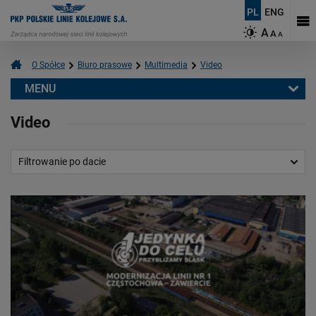
PL
ENG
A
A
A
O Spółce
Biuro prasowe
Multimedia
Video
MENU
Biuro prasowe
Video
Informacje prasowe
Aktualności
Filtrowanie po dacie
Kontakt dla mediów
Multimedia
Video
Logotypy
Mapy
O PKP Polskich Liniach Kolejowych S.A.