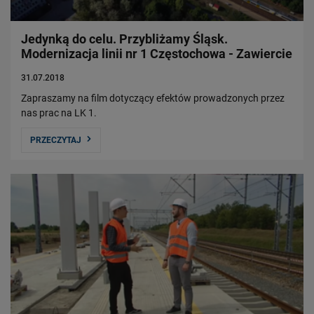
Czym się zajmujemy?
Władze Spółki
Jedynką do celu. Przybliżamy Śląsk.
Struktura Spółki
Modernizacja linii nr 1 Częstochowa - Zawiercie
Spółki zależne
31.07.2018
Raport roczny
Zapraszamy na film dotyczący efektów prowadzonych przez
Zrównoważony rozwój
nas prac na LK 1.
PRZECZYTAJ
Obserwuj nas