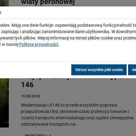
wiaty peronowej
e
16.08.2018
Zabytkowa wiata peronowa na stacji w Pruszkowie wróciła
okies. Mają one dwie funkcje: zapewniają podstawową funkcjonalność te
na swoje miejsce. 10 sierpnia wiata została przesunięta z
i, zapisując i analizując zanonimizowane dane użytkownika. W dowoln
powrotem na peron. Teraz wykonawca przystąpi do
ywanie tych plików. Więcej informacji na temat plików cookie oraz prze
renowacji wiaty i budowy nawierzchni…
 w naszej
Polityce prywatności
.
PRZECZYTAJ
Odrzuć wszystkie pliki cookie
Ak
Przyspieszamy modernizację LK
146
16.08.2018
Modernizacja LK146 to przede wszystkim poprawa
przepustowości linii, skrócenie czasu przewozu towarów i
rozwój transportu intermodalnego oraz ogólne zmniejszenie
oddziaływania transportu na…