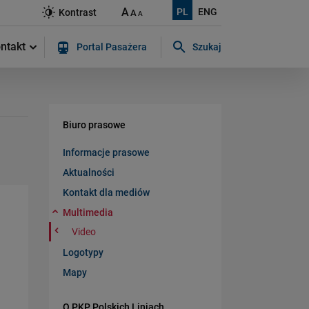
A
PL
ENG
Kontrast
A
A
ntakt
Portal Pasażera
Szukaj
Szukaj w serwisie...
Biuro prasowe
Informacje prasowe
Aktualności
Kontakt dla mediów
Multimedia
Video
Logotypy
Mapy
O PKP Polskich Liniach