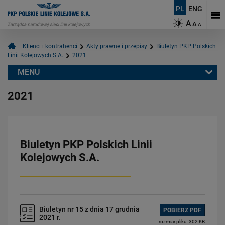
PL
ENG
A
A
A
Klienci i kontrahenci
Akty prawne i przepisy
Biuletyn PKP Polskich
Linii Kolejowych S.A.
2021
MENU
Klienci i kontrahenci
2021
Wykonawcy/ Podwykonawcy
Akty prawne i przepisy
Biuletyn PKP Polskich Linii Kolejowych S.A.
Biuletyn PKP Polskich Linii
2026
Kolejowych S.A.
2025
2024
2023
2022
Biuletyn nr 15 z dnia 17 grudnia
POBIERZ PDF
2021 r.
2021
rozmiar pliku: 302 KB