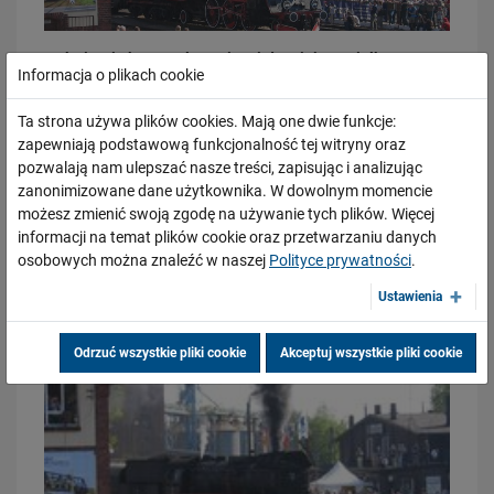
28 kwietnia br. w Wolsztynie miała miejsce wielka uczta
Informacja o plikach cookie
dla oka i duszy wszystkich miłośników kolei, a szczególnie
tych, których życiową pasją są parowozy.
Ta strona używa plików cookies. Mają one dwie funkcje:
zapewniają podstawową funkcjonalność tej witryny oraz
Wielkie kolejowe show, przygotowane przez wszystkie
pozwalają nam ulepszać nasze treści, zapisując i analizując
Spółki wchodzące w skład Grupy PKP, przyciągnęło do
03.08.2026
zanonimizowane dane użytkownika. W dowolnym momencie
Wolsztyna rekordową ilość, przeszło 20 tysięcy pasjonatów
Dzięki KPO kolej zmieniła Limanową
możesz zmienić swoją zgodę na używanie tych plików. Więcej
zabytkowych pojazdów, w tym przede wszystkim pięknych
PRZECZYTAJ
informacji na temat plików cookie oraz przetwarzaniu danych
lokomotyw parowych.....
więcej
osobowych można znaleźć w naszej
Polityce prywatności
.
Galeria
Ustawienia
Odrzuć wszystkie pliki cookie
Akceptuj wszystkie pliki cookie
31.07.2026
Dobre zmiany dla mieszkańców Katowic. Gotowy jest ważny wiadukt
drogowy