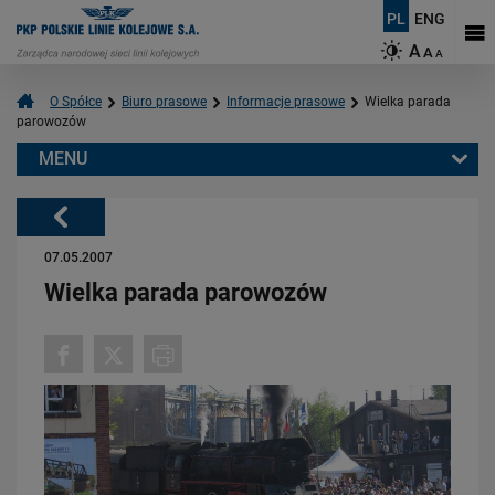
PL
ENG
A
A
A
O Spółce
Biuro prasowe
Informacje prasowe
Wielka parada
parowozów
MENU
Warto przeczytać również:
Powrót
07.05.2007
Wielka parada parowozów
06.08.2026
Budujemy nowoczesną kolej na Kaszubach [FOTOGALERIA]
PRZECZYTAJ