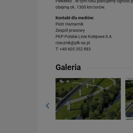
Piekiełko”. W tym roku planujemy ogłosić 
obejmą ok. 1300 km torów.
Kontakt dla mediów:
Piotr Hamarnik
Zespół prasowy
PKP Polskie Linie Kolejowe S.A.
rzecznik@plk-sa.pl
T: +48 605 352 883
Galeria