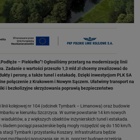
Podłęże – Piekiełko”! Ogłosiliśmy przetarg na modernizację linii
. Zadanie o wartości przeszło 1,3 mld zł chcemy zrealizować do
kty i perony, a także tunel i estakadę. Dzięki inwestycjom PLK SA
ne połączenie z Krakowem i Nowym Sączem. Ułatwimy transport na
niki i bezkolizyjne skrzyżowania poprawią bezpieczeństwo
i linii kolejowej nr 104 (odcinek Tymbark – Limanowa) oraz budowie
 Tymbarku w kierunku Szczrzyca. W sumie powstanie 14 km nowych
i wiaduktów, a z większych obiektów inżynierskich tunel i estakada.
 śladem pociągi pasażerskie będą mogły rozpędzić się do 150 km/h.
stacji Tymbark i przystanku Koszary. Infrastruktura będzie
ej możliwości poruszania się, m.in. poprzez budowę przejścia