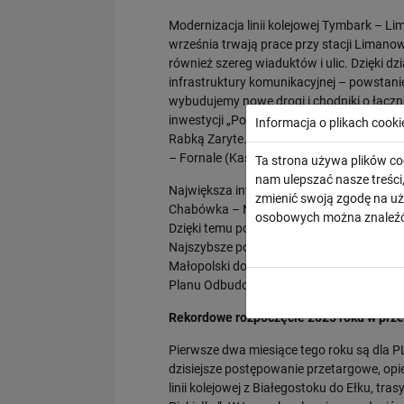
Modernizacja linii kolejowej Tymbark – L
września trwają prace przy stacji Liman
również szereg wiaduktów i ulic. Dzięki 
infrastruktury komunikacyjnej – powstan
wybudujemy nowe drogi i chodniki o łącz
inwestycji „Podłęże – Piekiełko”. Nowa
Informacja o plikach cooki
Rabką Zaryte. W toku są postępowania prze
– Fornale (Kasina Wielka), Szczyrzyc – T
Ta strona używa plików co
nam ulepszać nasze treśc
Największa inwestycja kolejowa na południu
zmienić swoją zgodę na uż
Chabówka – Nowy Sącz i budowy 58 km now
osobowych można znaleźć
Dzięki temu powstanie nowe połączenie, 
Najszybsze pociągi przejadą trasą Kraków
Małopolski do Zakopanego zajmie ok. 90 
Planu Odbudowy i Zwiększania Odporności.
Rekordowe rozpoczęcie 2025 roku w prz
Pierwsze dwa miesiące tego roku są dla 
dzisiejsze postępowanie przetargowe, opi
linii kolejowej z Białegostoku do Ełku, tra