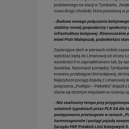
podziemnego na stacji w Tymbarku. Zwię
nowe drogi i chodniki, które powstaną w
-
Budowa nowego połączenia kolejowego 
stabilny rozwój gospodarczy i społeczny 
infrastruktury kolejowej. Równocześnie 
mówi Piotr Malepszak, podsekretarz stanu
Zapierające dech w piersiach widoki zape
wjeżdżać będą do Limanowej od strony Łoso
wysokości 9 m zaprojektowano tak, by spr
Sowlinka. Natomiast pomiędzy Tymbarkiem
nowemu przebiegowi linii kolejowej, skróc
Najszybsze pociągi dojadą z Limanowej 
połączenia „Podłęże – Piekiełko” dojazd 
stanie się istotnym impulsem w rozwoju 
-
Nie zwalniamy tempa przy przygotowywa
ostatnich tygodniach przez PLK SA dla te
postępowania przetargowe w ramach „Pod
harmonogramów i pociągi pojadą nowymi 
Zarządu PKP Polskich Linii Kolejowych S