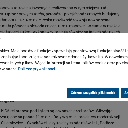
imanowa to kolejna inwestycja realizowana w tym miejscu. Od
owa. Oprócz nowych torów, peronów i przejść podziemnych budujemy
działaniom PLK SA miasto zyska możliwość rozwoju nowoczesnej
ie mała północna obwodnica centrum Limanowej. W sumie w mieście
nej długości 10 km. Wykonawcy pracują również na innych odcinkach
 kolej powstaje pomiędzy Limanową a Nowym Sączem oraz Chabówką a
e
targowe na trzy inne odcinki tej linii: Rabka Zaryte – Mszana Dolna
ymbark i Podłęże – Gdów.
okies. Mają one dwie funkcje: zapewniają podstawową funkcjonalność te
i, zapisując i analizując zanonimizowane dane użytkownika. W dowoln
 Polski składa się z modernizacji i elektryfikacji 75 km trasy
ywanie tych plików. Więcej informacji na temat plików cookie oraz prze
ej linii, łączącej docelowo Podłęże z Tymbarkiem i Mszaną Dolną.
 w naszej
Polityce prywatności
.
które ułatwi komunikację Krakowa z Podhalem i Sądecczyzną.
 – Nowy Sącz w ok. 60 minut. Natomiast podróż ze stolicy
minut. Fragmenty tej inwestycji finansowane są w ramach Krajowego
 Więcej o projekcie: www.podleze-piekielko.pl
Odrzuć wszystkie pliki cookie
Ak
etargach
PLK SA rekordowe pod kątem ogłoszonych przetargów. Wliczając
ewają one na ponad 11 mld zł. Dotyczą m.in. projektów modernizacji
sy Skierniewice – Czachówek, czy kolejnych odcinków linii „Podłęże –