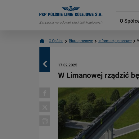
O Spółc
O Spółce
Biuro prasowe
Informacje prasowe
W
Powrót
17.02.2025
W Limanowej rządzić będ