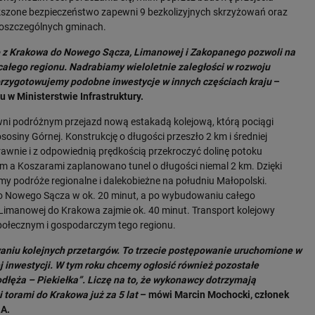
kszone bezpieczeństwo zapewni 9 bezkolizyjnych skrzyżowań oraz
 poszczególnych gminach.
z Krakowa do Nowego Sącza, Limanowej i Zakopanego pozwoli na
całego regionu. Nadrabiamy wieloletnie zaległości w rozwoju
przygotowujemy podobne inwestycje w innych częściach kraju
–
 w Ministerstwie Infrastruktury.
wni podróżnym przejazd nową estakadą kolejową, którą pociągi
siny Górnej. Konstrukcję o długości przeszło 2 km i średniej
awnie i z odpowiednią prędkością przekroczyć dolinę potoku
 a Koszarami zaplanowano tunel o długości niemal 2 km. Dzięki
imy podróże regionalne i dalekobieżne na południu Małopolski.
do Nowego Sącza w ok. 20 minut, a po wybudowaniu całego
z Limanowej do Krakowa zajmie ok. 40 minut. Transport kolejowy
społecznym i gospodarczym tego regionu.
niu kolejnych przetargów. To trzecie postępowanie uruchomione w
j inwestycji. W tym roku chcemy ogłosić również pozostałe
łęża – Piekiełka”. Liczę na to, że wykonawcy dotrzymają
torami do Krakowa już za 5 lat
– mówi Marcin Mochocki, członek
.A.