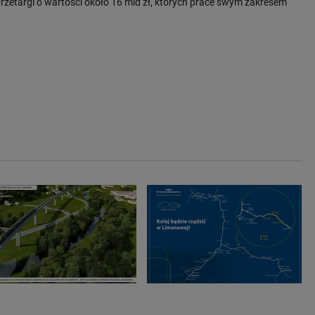
przetargi o wartości około 16 mld zł, których prace swym zakresem