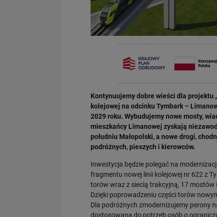
Kontynuujemy dobre wieści dla projektu „
kolejowej na odcinku Tymbark – Limanowa
2029 roku. Wybudujemy nowe mosty, wiadu
mieszkańcy Limanowej zyskają niezawod
południu Małopolski, a nowe drogi, chod
podróżnych, pieszych i kierowców.
Inwestycja będzie polegać na modernizacj
fragmentu nowej linii kolejowej nr 622 z
torów wraz z siecią trakcyjną, 17 mostów 
Dzięki poprowadzeniu części torów nowym
Dla podróżnych zmodernizujemy perony na 
dostosowana do potrzeb osób o ograniczon