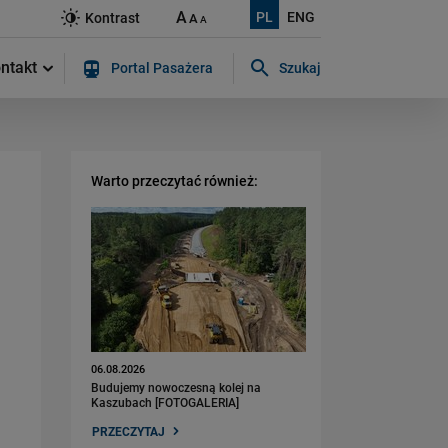
A
PL
ENG
Kontrast
A
A
ntakt
Portal Pasażera
Szukaj
Szukaj w serwisie...
Warto przeczytać również:
06.08.2026
Budujemy nowoczesną kolej na
Kaszubach [FOTOGALERIA]
PRZECZYTAJ