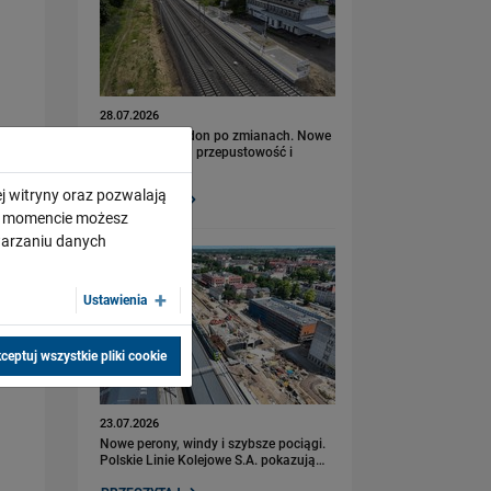
28.07.2026
Bydgoszcz Fordon po zmianach. Nowe
perony, większa przepustowość i
kolejny…
j witryny oraz pozwalają
PRZECZYTAJ
ym momencie możesz
twarzaniu danych
Ustawienia
ceptuj wszystkie pliki cookie
23.07.2026
Nowe perony, windy i szybsze pociągi.
Polskie Linie Kolejowe S.A. pokazują…