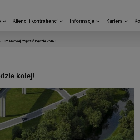
e
Klienci i kontrahenci
Informacje
Kariera
Ko
 Limanowej rządzić będzie kolej!
zie kolej!