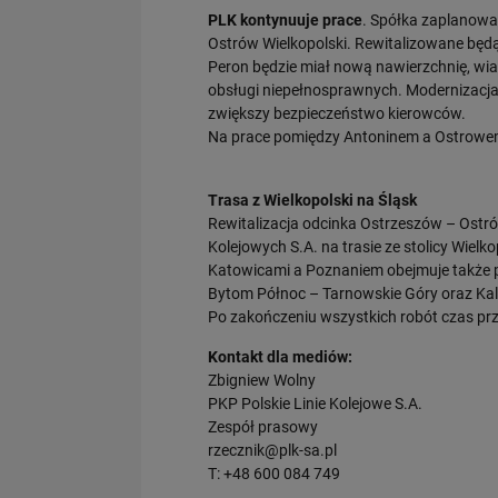
PLK kontynuuje prace
. Spółka zaplanowa
Ostrów Wielkopolski. Rewitalizowane będą 
Peron będzie miał nową nawierzchnię, wi
obsługi niepełnosprawnych. Modernizacja
zwiększy bezpieczeństwo kierowców.
Na prace pomiędzy Antoninem a Ostrowe
Trasa z Wielkopolski na Śląsk
Rewitalizacja odcinka Ostrzeszów – Ostrów
Kolejowych S.A. na trasie ze stolicy Wielk
Katowicami a Poznaniem obejmuje także p
Bytom Północ – Tarnowskie Góry oraz Kale
Po zakończeniu wszystkich robót czas prz
Kontakt dla mediów:
Zbigniew Wolny
PKP Polskie Linie Kolejowe S.A.
Zespół prasowy
rzecznik@plk-sa.pl
T: +48 600 084 749