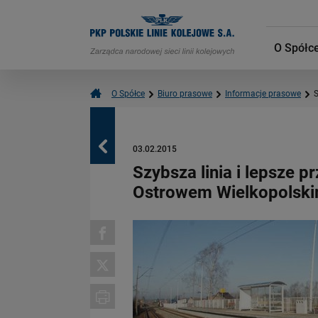
O Spółc
O Spółce
Biuro prasowe
Informacje prasowe
S
Powrót
03.02.2015
Szybsza linia i lepsze 
Ostrowem Wielkopolsk