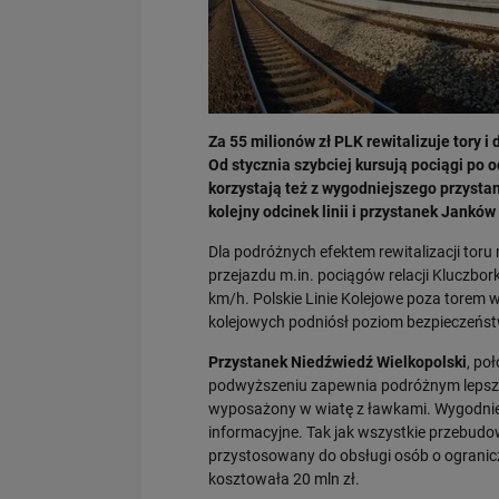
Za 55 milionów zł PLK rewitalizuje tory
Od stycznia szybciej kursują pociągi po
korzystają też z wygodniejszego przysta
kolejny odcinek linii i przystanek Jankó
Dla podróżnych efektem rewitalizacji to
przejazdu m.in. pociągów relacji Kluczbo
km/h. Polskie Linie Kolejowe poza torem 
kolejowych podniósł poziom bezpieczeńs
Przystanek Niedźwiedź Wielkopolski
, po
podwyższeniu zapewnia podróżnym lepszy
wyposażony w wiatę z ławkami. Wygodniej
informacyjne. Tak jak wszystkie przebudo
przystosowany do obsługi osób o ogranicz
kosztowała 20 mln zł.