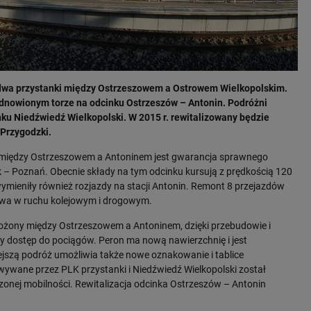
 i dwa przystanki między Ostrzeszowem a Ostrowem Wielkopolskim.
 odnowionym torze na odcinku Ostrzeszów – Antonin. Podróżni
nku Niedźwiedź Wielkopolski. W 2015 r. rewitalizowany będzie
w Przygodzki.
ru między Ostrzeszowem a Antoninem jest gwarancja sprawnego
rk – Poznań. Obecnie składy na tym odcinku kursują z prędkością 120
wymieniły również rozjazdy na stacji Antonin. Remont 8 przejazdów
twa w ruchu kolejowym i drogowym.
łożony między Ostrzeszowem a Antoninem, dzięki przebudowie i
 dostęp do pociągów. Peron ma nową nawierzchnię i jest
szą podróż umożliwia także nowe oznakowanie i tablice
wywane przez PLK przystanki i Niedźwiedź Wielkopolski został
onej mobilności. Rewitalizacja odcinka Ostrzeszów – Antonin