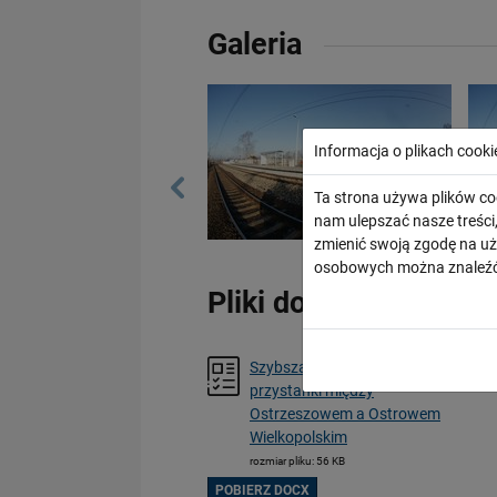
Galeria
Informacja o plikach cooki
Ta strona używa plików co
nam ulepszać nasze treśc
zmienić swoją zgodę na uż
osobowych można znaleźć
Pliki do pobrania
Szybsza linia i lepsze
przystanki między
Ostrzeszowem a Ostrowem
Wielkopolskim
rozmiar pliku: 56 KB
POBIERZ DOCX