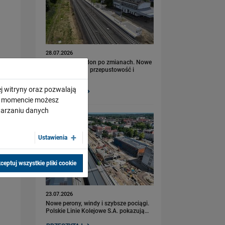
28.07.2026
Bydgoszcz Fordon po zmianach. Nowe
perony, większa przepustowość i
kolejny…
j witryny oraz pozwalają
PRZECZYTAJ
ym momencie możesz
twarzaniu danych
Ustawienia
ceptuj wszystkie pliki cookie
23.07.2026
Nowe perony, windy i szybsze pociągi.
Polskie Linie Kolejowe S.A. pokazują…