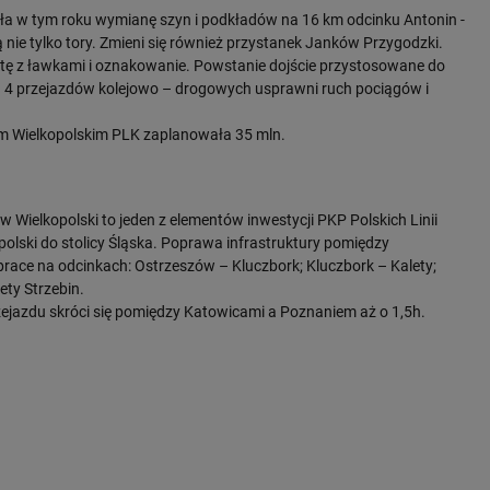
ła w tym roku wymianę szyn i podkładów na 16 km odcinku Antonin -
nie tylko tory. Zmieni się również przystanek Janków Przygodzki.
atę z ławkami i oznakowanie. Powstanie dojście przystosowane do
 4 przejazdów kolejowo – drogowych usprawni ruch pociągów i
m Wielkopolskim PLK zaplanowała 35 mln.
 Wielkopolski to jeden z elementów inwestycji PKP Polskich Linii
opolski do stolicy Śląska. Poprawa infrastruktury pomiędzy
race na odcinkach: Ostrzeszów – Kluczbork; Kluczbork – Kalety;
ty Strzebin.
ejazdu skróci się pomiędzy Katowicami a Poznaniem aż o 1,5h.