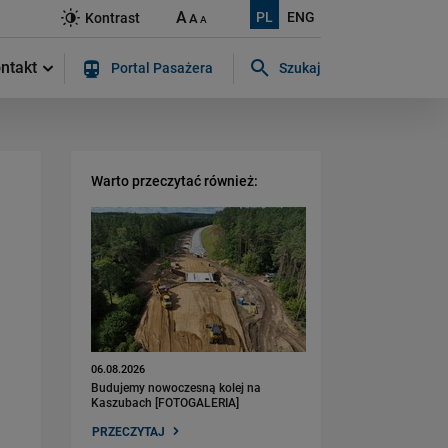
A
PL
ENG
Kontrast
A
A
ntakt
Portal Pasażera
Szukaj
Szukaj w serwisie...
Warto przeczytać również:
06.08.2026
Budujemy nowoczesną kolej na
Kaszubach [FOTOGALERIA]
PRZECZYTAJ