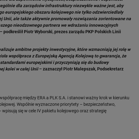
gólnie dla zarządców infrastruktury niezwykle ważne jest, aby
go europejskiego obszaru kolejowego nie tylko odzwierciedlały
ej Unii, ale także aktywnie promowały rozwiązania zorientowane na
naszego nieodzownego partnera we wdrażaniu innowacyjnych
– podkreślił Piotr Wyborski, prezes zarządu PKP Polskich Linii
realizuje ambitne projekty inwestycyjne, które wzmacniają jej rolę w
sła współpraca z Europejską Agencją Kolejową to gwarancja, że
 standardami europejskimi i przyczyniają się do budowy
 kolei w całej Unii
– zaznaczył Piotr Malepszak, Podsekretarz
współpracę między ERA a PLK S.A. i stanowi ważny krok w kierunku
kolejowej. Wspólnie wyznaczone priorytety – bezpieczeństwo,
– wpisują się w cele IV pakietu kolejowego oraz strategię