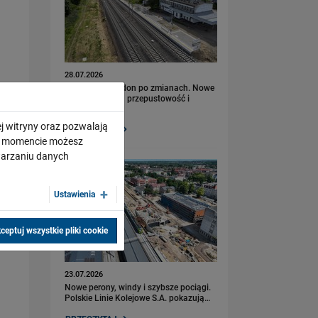
28.07.2026
Bydgoszcz Fordon po zmianach. Nowe
perony, większa przepustowość i
kolejny…
j witryny oraz pozwalają
PRZECZYTAJ
ym momencie możesz
twarzaniu danych
Ustawienia
ceptuj wszystkie pliki cookie
23.07.2026
Nowe perony, windy i szybsze pociągi.
Polskie Linie Kolejowe S.A. pokazują…