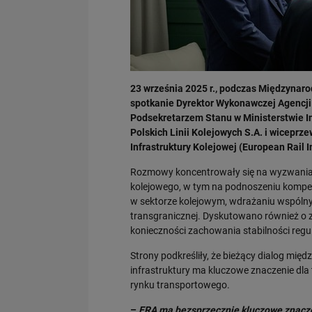
23 września 2025 r., podczas Międzynar
spotkanie Dyrektor Wykonawczej Agencji 
Podsekretarzem Stanu w Ministerstwie I
Polskich Linii Kolejowych S.A. i wicep
Infrastruktury Kolejowej (European Rail
Rozmowy koncentrowały się na wyzwaniac
kolejowego, w tym na podnoszeniu kompet
w sektorze kolejowym, wdrażaniu wspólny
transgranicznej. Dyskutowano również o z
konieczności zachowania stabilności regu
Strony podkreśliły, że bieżący dialog międ
infrastruktury ma kluczowe znaczenie dl
rynku transportowego.
–
ERA ma bezsprzecznie kluczowe znacze