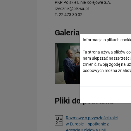
PKP Polskie Linie Kolejowe S.A.
rzecznik@plk-sa.pl
T: 22 473 30 02
Galeria
Informacja o plikach cooki
Ta strona używa plików co
nam ulepszać nasze treśc
zmienić swoją zgodę na uż
osobowych można znaleźć
Pliki do pobrania
Rozmowy o przyszłości kolei
w Europie – spotkanie z
Agencją Kolejową Unii