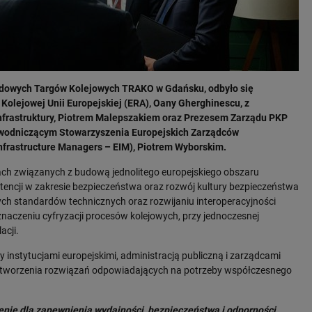
odowych Targów Kolejowych TRAKO w Gdańsku, odbyło się
Kolejowej Unii Europejskiej (ERA), Oany Gherghinescu, z
nfrastruktury, Piotrem Malepszakiem oraz Prezesem Zarządu PKP
rzewodniczącym Stowarzyszenia Europejskich Zarządców
 Infrastructure Managers – EIM), Piotrem Wyborskim.
h związanych z budową jednolitego europejskiego obszaru
encji w zakresie bezpieczeństwa oraz rozwój kultury bezpieczeństwa
ch standardów technicznych oraz rozwijaniu interoperacyjności
naczeniu cyfryzacji procesów kolejowych, przy jednoczesnej
lacji.
zy instytucjami europejskimi, administracją publiczną i zarządcami
a tworzenia rozwiązań odpowiadających na potrzeby współczesnego
nie dla zapewnienia wydajności, bezpieczeństwa i odporności