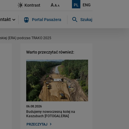
A
PL
ENG
Kontrast
A
A
ntakt
Portal Pasażera
Szukaj
Szukaj w serwisie...
ejskiej (ERA) podczas TRAKO 2025
Warto przeczytać również:
06.08.2026
Budujemy nowoczesną kolej na
Kaszubach [FOTOGALERIA]
PRZECZYTAJ