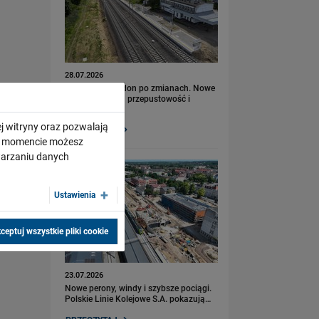
28.07.2026
Bydgoszcz Fordon po zmianach. Nowe
perony, większa przepustowość i
kolejny…
j witryny oraz pozwalają
PRZECZYTAJ
ym momencie możesz
twarzaniu danych
Ustawienia
ceptuj wszystkie pliki cookie
23.07.2026
Nowe perony, windy i szybsze pociągi.
Polskie Linie Kolejowe S.A. pokazują…