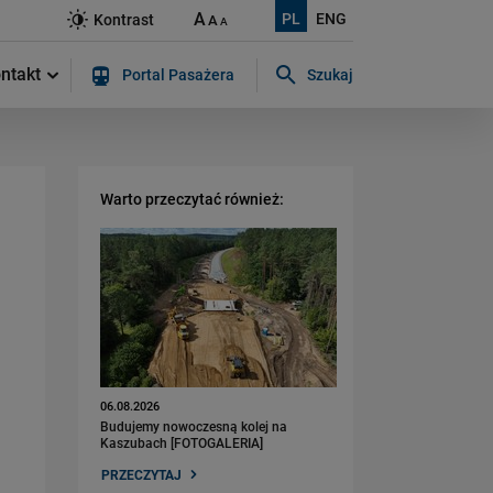
A
PL
ENG
Kontrast
A
A
ntakt
Portal Pasażera
Szukaj
Szukaj w serwisie...
Warto przeczytać również:
06.08.2026
Budujemy nowoczesną kolej na
Kaszubach [FOTOGALERIA]
PRZECZYTAJ