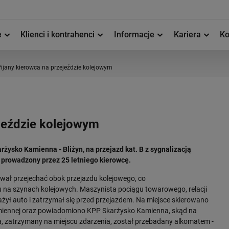
e
Klienci i kontrahenci
Informacje
Kariera
Ko
ijany kierowca na przejeździe kolejowym
ejeździe kolejowym
arżysko Kamienna - Bliżyn, na przejazd kat. B z sygnalizacją
rowadzony przez 25 letniego kierowcę.
ował przejechać obok przejazdu kolejowego, co
na szynach kolejowych. Maszynista pociągu towarowego, relacji
ył auto i zatrzymał się przed przejazdem. Na miejsce skierowano
miennej oraz powiadomiono KPP Skarżysko Kamienna, skąd na
ca, zatrzymany na miejscu zdarzenia, został przebadany alkomatem -