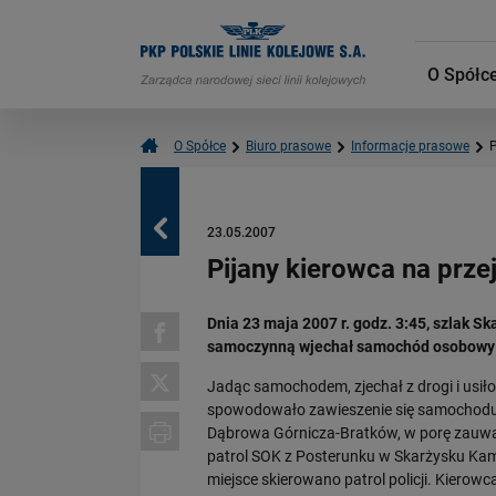
O Spółc
O Spółce
Biuro prasowe
Informacje prasowe
P
Powrót
23.05.2007
Pijany kierowca na prz
Dnia 23 maja 2007 r. godz. 3:45, szlak Sk
samoczynną wjechał samochód osobowy p
Jadąc samochodem, zjechał z drogi i usił
spowodowało zawieszenie się samochodu 
Dąbrowa Górnicza-Bratków, w porę zauważ
patrol SOK z Posterunku w Skarżysku Ka
miejsce skierowano patrol policji. Kierow