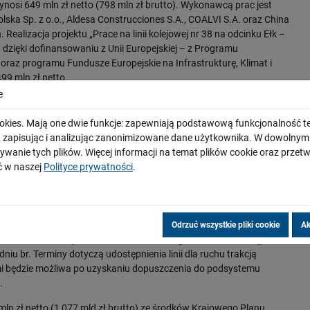
nosi 649 mln zł netto (798 mln zł brutto). Wykonawcą prac jest
ska Sp. z o.o., Aldesa Construcciones S.A., COALVI S.A. oraz China
 Realizacja projektu „Prace na linii kolejowej nr 38 na odcinku Ełk –
a dzięki dofinansowaniu z Unii Europejskiej – z Programu
oraz programu Fundusze Europejskie na Infrastrukturę, Klimat i
99 mln zł netto.
e
a Korszami
okies. Mają one dwie funkcje: zapewniają podstawową funkcjonalność te
niu podłoża na całym odcinku, trwa zabudowa nowego toru. W celu
i, zapisując i analizując zanonimizowane dane użytkownika. W dowoln
działania związane z budową toru zarówno od strony Korsz, jak i
ywanie tych plików. Więcej informacji na temat plików cookie oraz prze
przystankach gotowe są konstrukcje peronów. Trwają prace na
 w naszej
Polityce prywatności
.
chu udostępniony zostanie wiadukt drogowy w Sterławkach Wielkich,
 podnosząc tym samym poziom bezpieczeństwa na styku drogi i linii
iżycko – Korsze planowane jest w połowie 2026 r., a udostępnienie
Odrzuć wszystkie pliki cookie
Ak
026 r. Zakładamy możliwość skrócenia tego terminu i udostępnienie
niu br. Terminy dotyczą udostępnienia linii dla ruchu trakcją
mi będzie możliwa po uzyskaniu dopuszczenia do podsystemu
.
ln zł netto (1,077 mld zł brutto) ze środków Krajowego Planu