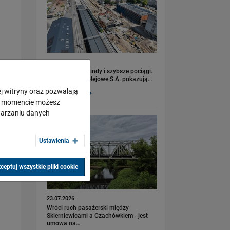
23.07.2026
Nowe perony, windy i szybsze pociągi.
Polskie Linie Kolejowe S.A. pokazują…
j witryny oraz pozwalają
PRZECZYTAJ
ym momencie możesz
twarzaniu danych
Ustawienia
ceptuj wszystkie pliki cookie
23.07.2026
Wróci ruch pasażerski między
Skierniewicami a Czachówkiem - jest
umowa na…