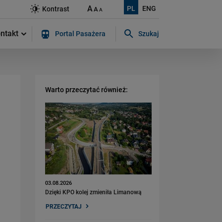
A
PL
ENG
Kontrast
A
A
ntakt
Portal Pasażera
Szukaj
Szukaj w serwisie...
Warto przeczytać również:
03.08.2026
Dzięki KPO kolej zmieniła Limanową
PRZECZYTAJ