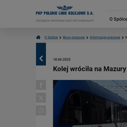
O Spółc
O Spółce
Biuro prasowe
Informacje prasowe
K
Powrót
18.06.2025
Kolej wróciła na Mazury