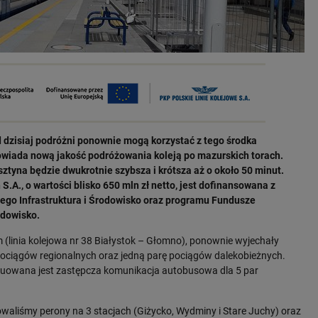
Od dzisiaj podróżni ponownie mogą korzystać z tego środka
owiada nową jakość podróżowania koleją po mazurskich torach.
ztyna będzie dwukrotnie szybsza i krótsza aż o około 50 minut.
S.A., o wartości blisko 650 mln zł netto, jest dofinansowana z
ego Infrastruktura i Środowisko oraz programu Fundusze
odowisko.
em (linia kolejowa nr 38 Białystok – Głomno), ponownie wyjechały
 pociągów regionalnych oraz jedną parę pociągów dalekobieżnych.
ynuowana jest zastępcza komunikacja autobusowa dla 5 par
aliśmy perony na 3 stacjach (Giżycko, Wydminy i Stare Juchy) oraz