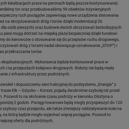
 tych lokalizacjach prace na peronach będą jeszcze kontynuowane).
niliśmy tor oraz przebudowaliśmy 59 obiektów inżynieryjnych
i bezpieczny ruch pociągów zapewniają nowe urządzenia sterowania
eż na skrzyżowaniach dróg i torów dzięki modernizacji 26
ć dla osób pieszych) oraz budowie dwóch skrzyżowań bezkolizyjnych
piesi mogą dotrzeć na miejską plażę bezpieczniej dzięki tunelowi
lujemy do kierowców o stosowanie się do przepisów ruchu drogowego,
krzyżowań dróg z torami nadal obowiązuje oznakowanie „STOP”) i
s przekraczania torów.
ch eksploatacyjnych. Wykonawca będzie kontynuował prace w
ach i na przejazdach kolejowo-drogowych. Roboty nie będą miały
nie z infrastruktury przez podróżnych.
oleń i dopuszczeniu sieci trakcyjnej do podsystemu „Energia” z
trasie Ełk – Giżycko – Korsze, pojadą dwukrotnie szybciej niż przed
. Pozwoli to na skrócenie czasu podróży w kierunku Olsztyna o
e poniżej 2 godzin. Pociągi towarowe będą mogły przyspieszyć do 120
ni szybszy czas przejazdu, ale także zmniejszy oddziaływanie kolei na
, na którą będzie mogło wyjechać więcej pociągów. Pozwoli to
ejszej oferty dla podróżnych.