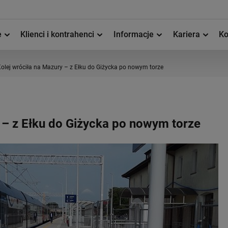
e
Klienci i kontrahenci
Informacje
Kariera
Ko
olej wróciła na Mazury – z Ełku do Giżycka po nowym torze
 – z Ełku do Giżycka po nowym torze