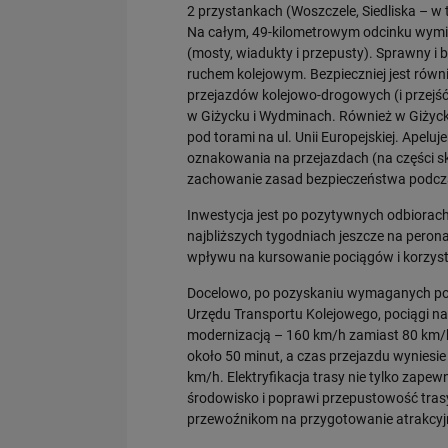
2 przystankach (Woszczele, Siedliska – w
Na całym, 49-kilometrowym odcinku wymie
(mosty, wiadukty i przepusty). Sprawny 
ruchem kolejowym. Bezpieczniej jest równi
przejazdów kolejowo-drogowych (i przejś
w Giżycku i Wydminach. Również w Giżycku 
pod torami na ul. Unii Europejskiej. Ape
oznakowania na przejazdach (na części s
zachowanie zasad bezpieczeństwa podcza
Inwestycja jest po pozytywnych odbiora
najbliższych tygodniach jeszcze na peron
wpływu na kursowanie pociągów i korzysta
Docelowo, po pozyskaniu wymaganych pozw
Urzędu Transportu Kolejowego, pociągi na 
modernizacją – 160 km/h zamiast 80 km/h
około 50 minut, a czas przejazdu wyniesi
km/h. Elektryfikacja trasy nie tylko zapew
środowisko i poprawi przepustowość trasy
przewoźnikom na przygotowanie atrakcyjni