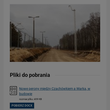
16.07.2026
Kolej wróci do Bytowa
PRZECZYTAJ
Obserwuj nas
Pliki do pobrania
Nowe perony między Czachówkiem a Warką, w
budowie
rozmiar pliku: 409 KB
POBIERZ DOCX