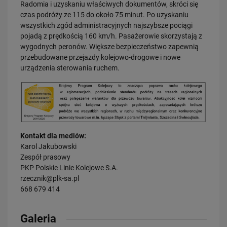
Radomia i uzyskaniu właściwych dokumentów, skróci się
czas podróży ze 115 do około 75 minut. Po uzyskaniu
wszystkich zgód administracyjnych najszybsze pociągi
pojadą z prędkością 160 km/h. Pasażerowie skorzystają z
wygodnych peronów. Większe bezpieczeństwo zapewnią
przebudowane przejazdy kolejowo-drogowe i nowe
urządzenia sterowania ruchem.
20.07.2026
Dwie bezkolizyjne przeprawy przez tory zrewolucjonizują komunikację
w Łodzi
PRZECZYTAJ
Kontakt dla mediów:
Karol Jakubowski
Zespół prasowy
PKP Polskie Linie Kolejowe S.A.
rzecznik@plk-sa.pl
668 679 414
Galeria