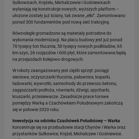
Sułkowicach, Krężelu, Michalczewie i Gośniewicach
PRZECZYTAJ
wyłaniają się konstrukcje nowych, wyższych platform –
ułożone zostały już ściany, tak zwane „elki”. Zamontowano
ponad 300 fundamentów pod nową sieć trakcyjną.
Równolegle gromadzone są materiały potrzebne do
wykonania modernizacji. Na placu budowy jest już ponad
70 tysięcy ton tłucznia, 50 tysięcy nowych podkładów, 65
km szyn, 26 rozjazdów i 600 płyt, które zamontowane będą
na przejazdach kolejowo-drogowych.
W roboty zaangażowany jest ciężki sprzęt: pociągi
30.07.2026
sieciowe, oczyszczarki tłucznia, palownice, koparki,
Nowy wiadukt w Żorach otwarty. Bezpieczniejsze przejazdy,
sprawniejsza…
ładowarki, wywrotki, samochody do przewozu betonu,
zagęszczarki podłoża, równiarki, dźwigi, spycharki,
PRZECZYTAJ
kruszarki, przesiewacze. Zasadnicze prace torowe
pomiędzy Warką a Czachówkiem Południowym zakończą
się w połowie 2020 roku.
Inwestycja na odcinku Czachówek Południowy – Warka
koncentruje się na przebudowie stacji Chynów i Warka oraz
przystanków Sułkowice, Krężel, Michalczew i Gośniewice.