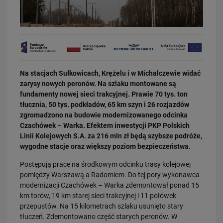
Na stacjach Sułkowicach, Krężelu i w Michalczewie widać
03.08.2026
zarysy nowych peronów. Na szlaku montowane są
Dzięki KPO kolej zmieniła Limanową
fundamenty nowej sieci trakcyjnej. Prawie 70 tys. ton
PRZECZYTAJ
tłucznia, 50 tys. podkładów, 65 km szyn i 26 rozjazdów
zgromadzono na budowie modernizowanego odcinka
Czachówek – Warka. Efektem inwestycji PKP Polskich
Linii Kolejowych S.A. za 216 mln zł będą szybsze podróże,
wygodne stacje oraz większy poziom bezpieczeństwa.
Postępują prace na środkowym odcinku trasy kolejowej
pomiędzy Warszawą a Radomiem. Do tej pory wykonawca
modernizacji Czachówek – Warka zdemontował ponad 15
km torów, 19 km starej sieci trakcyjnej i 11 połówek
31.07.2026
przepustów. Na 15 kilometrach szlaku usunięto stary
Dobre zmiany dla mieszkańców Katowic. Gotowy jest ważny wiadukt
tłuczeń. Zdemontowano część starych peronów. W
drogowy