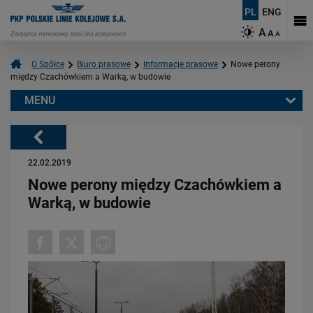
PL
ENG
A
A
A
O Spółce
Biuro prasowe
Informacje prasowe
Nowe perony
między Czachówkiem a Warką, w budowie
MENU
Warto przeczytać również:
Powrót
22.02.2019
Nowe perony między Czachówkiem a
Warką, w budowie
06.08.2026
Budujemy nowoczesną kolej na Kaszubach [FOTOGALERIA]
PRZECZYTAJ